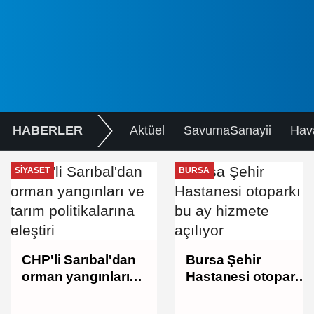
HABERLER
Aktüel
SavumaSanayii
Hav
SIYASET
BURSA
CHP'li Sarıbal'dan
Bursa Şehir
orman yangınları
Hastanesi otoparkı
ve tarım
bu ay hizmete
politikalarına
açılıyor