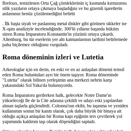
Breloux, temizlenen Orta Çağ çömleklerinin iç kısmında kırmızımsı
silik yazıların ortaya çıkmaya başladığını ve bu gizemli işaretlerin
anlamının henüz çözülemediğini belirtti
. İlk başta siyah ve paslanmış metal diskler gibi görünen sikkeler ise
X-ışını analiziyle incelendiğinde, 300'lü yılların başında hüküm
süren Roma İmparatoru Konstantin'in yüzünü ortaya çıkardı.
Altenburg, bu tür eserlerin yer altı katmanlarının tarihini belirlemede
paha biçilemez olduğunu vurguladı.
Roma döneminin izleri ve Lutetia
Arkeologlar için en derin, en eski ve en az anlaşılan dönemi temsil
eden Roma buluntuları ayrı bir önem taşıyor. Roma döneminde
"Lutetia" olarak bilinen yerleşimin ana merkezi nehrin karşı
yakasındaki Sol Yaka'da bulunuyordu.
Roma İmparatoru gerilerken halk, gelecekte Notre Dame'ın
yükseleceği Ile de la Cite adasına çekildi ve adayı eski yapılardan
alınan taşlarla güçlendirdi. Colonna'nın ekibi, bu taşınma ve yeniden
kullanımın somut bir kanıtı olarak, çok daha büyük bir binaya ait
olduğu açıkça anlaşılan bir Roma kapı eşiğinin ters çevrilerek yol
yapımında kaldırım taşı olarak döşendiğini saptadı.