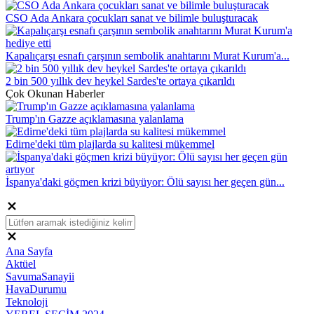
CSO Ada Ankara çocukları sanat ve bilimle buluşturacak
Kapalıçarşı esnafı çarşının sembolik anahtarını Murat Kurum'a...
2 bin 500 yıllık dev heykel Sardes'te ortaya çıkarıldı
Çok Okunan Haberler
Trump'ın Gazze açıklamasına yalanlama
Edirne'deki tüm plajlarda su kalitesi mükemmel
İspanya'daki göçmen krizi büyüyor: Ölü sayısı her geçen gün...
Ana Sayfa
Aktüel
SavumaSanayii
HavaDurumu
Teknoloji