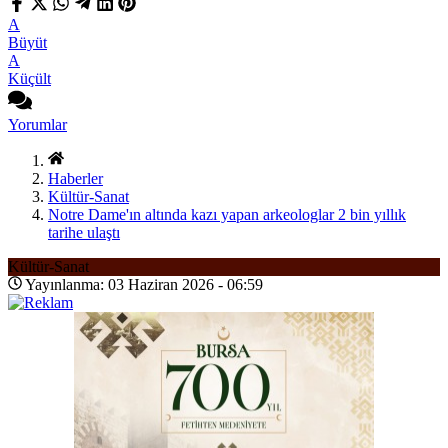
A
Büyüt
A
Küçült
Yorumlar
Haberler
Kültür-Sanat
Notre Dame'ın altında kazı yapan arkeologlar 2 bin yıllık
tarihe ulaştı
Kültür-Sanat
Yayınlanma: 03 Haziran 2026 - 06:59