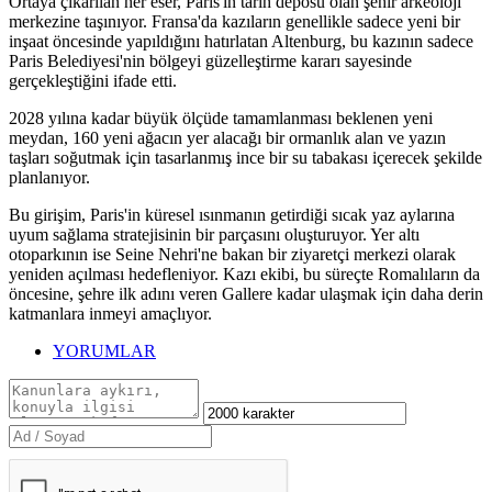
Ortaya çıkarılan her eser, Paris'in tarih deposu olan şehir arkeoloji
merkezine taşınıyor. Fransa'da kazıların genellikle sadece yeni bir
inşaat öncesinde yapıldığını hatırlatan Altenburg, bu kazının sadece
Paris Belediyesi'nin bölgeyi güzelleştirme kararı sayesinde
gerçekleştiğini ifade etti.
2028 yılına kadar büyük ölçüde tamamlanması beklenen yeni
meydan, 160 yeni ağacın yer alacağı bir ormanlık alan ve yazın
taşları soğutmak için tasarlanmış ince bir su tabakası içerecek şekilde
planlanıyor.
Bu girişim, Paris'in küresel ısınmanın getirdiği sıcak yaz aylarına
uyum sağlama stratejisinin bir parçasını oluşturuyor. Yer altı
otoparkının ise Seine Nehri'ne bakan bir ziyaretçi merkezi olarak
yeniden açılması hedefleniyor. Kazı ekibi, bu süreçte Romalıların da
öncesine, şehre ilk adını veren Gallere kadar ulaşmak için daha derin
katmanlara inmeyi amaçlıyor.
YORUMLAR