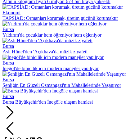
Altının kilogram fiyatı 6 milyon 673 bin liraya yükseldi
Ekonomi
TAPSİAD: Ormanları korumak, üretim gücünü korumaktır
Bursa
Yıldırım'da çocuklar hem öğreniyor hem eğleniyor
Bursa
Aslı Hünel'den 'Açıkhava'da müzik ziyafeti
Bursa
İnegöl'de binicilik için modern manejler yapılıyor
Bursa
Şenliğin En Güzeli Osmangazi'nin Mahallelerinde Yaşanıyor
Bursa
Bursa Büyükşehir'den İnegöl'e ulaşım hamlesi