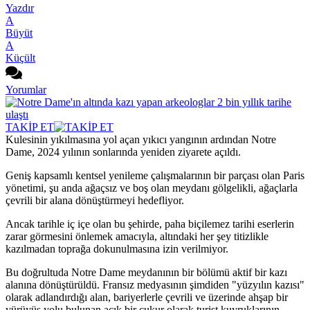
Yazdır
A
Büyüt
A
Küçült
Yorumlar
TAKİP ET
Kulesinin yıkılmasına yol açan yıkıcı yangının ardından Notre
Dame, 2024 yılının sonlarında yeniden ziyarete açıldı.
Geniş kapsamlı kentsel yenileme çalışmalarının bir parçası olan Paris
yönetimi, şu anda ağaçsız ve boş olan meydanı gölgelikli, ağaçlarla
çevrili bir alana dönüştürmeyi hedefliyor.
Ancak tarihle iç içe olan bu şehirde, paha biçilemez tarihi eserlerin
zarar görmesini önlemek amacıyla, altındaki her şey titizlikle
kazılmadan toprağa dokunulmasına izin verilmiyor.
Bu doğrultuda Notre Dame meydanının bir bölümü aktif bir kazı
alanına dönüştürüldü. Fransız medyasının şimdiden "yüzyılın kazısı"
olarak adlandırdığı alan, bariyerlerle çevrili ve üzerinde ahşap bir
yürüyüş yolu bulunan açık bir çukur olarak turist kuyruklarının