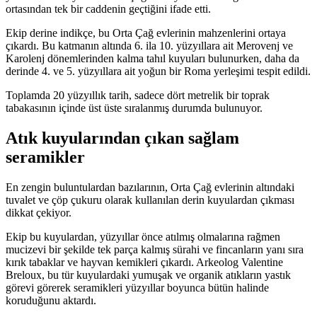
ortasından tek bir caddenin geçtiğini ifade etti.
Ekip derine indikçe, bu Orta Çağ evlerinin mahzenlerini ortaya
çıkardı. Bu katmanın altında 6. ila 10. yüzyıllara ait Merovenj ve
Karolenj dönemlerinden kalma tahıl kuyuları bulunurken, daha da
derinde 4. ve 5. yüzyıllara ait yoğun bir Roma yerleşimi tespit edildi.
Toplamda 20 yüzyıllık tarih, sadece dört metrelik bir toprak
tabakasının içinde üst üste sıralanmış durumda bulunuyor.
Atık kuyularından çıkan sağlam
seramikler
En zengin buluntulardan bazılarının, Orta Çağ evlerinin altındaki
tuvalet ve çöp çukuru olarak kullanılan derin kuyulardan çıkması
dikkat çekiyor.
Ekip bu kuyulardan, yüzyıllar önce atılmış olmalarına rağmen
mucizevi bir şekilde tek parça kalmış sürahi ve fincanların yanı sıra
kırık tabaklar ve hayvan kemikleri çıkardı. Arkeolog Valentine
Breloux, bu tür kuyulardaki yumuşak ve organik atıkların yastık
görevi görerek seramikleri yüzyıllar boyunca bütün halinde
koruduğunu aktardı.