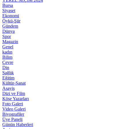
YEREL SEÇİM 2024
Bursa
Siyaset
Ekonomi
Öykü-Şiir
Gündem
Dünya
Spor
Magazin
Genel
kadın
Bilim
Çevre
Din
Sağlık
Eğitim
Kültür-Sanat
Asayiş
Dizi ve Film
Köşe Yazarları
Foto Galeri
Video Galeri
Biyografiler
Üye Paneli
Günün Haberleri