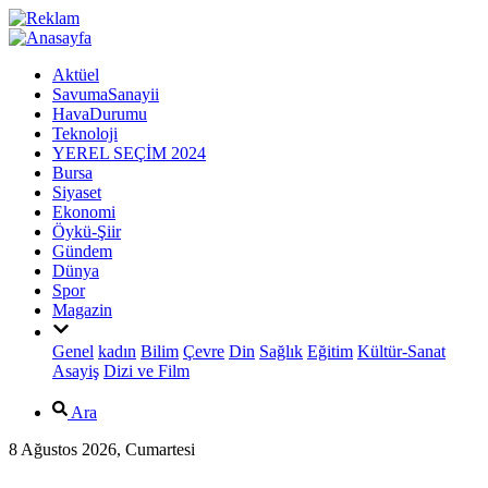
Aktüel
SavumaSanayii
HavaDurumu
Teknoloji
YEREL SEÇİM 2024
Bursa
Siyaset
Ekonomi
Öykü-Şiir
Gündem
Dünya
Spor
Magazin
Genel
kadın
Bilim
Çevre
Din
Sağlık
Eğitim
Kültür-Sanat
Asayiş
Dizi ve Film
Ara
8 Ağustos 2026, Cumartesi