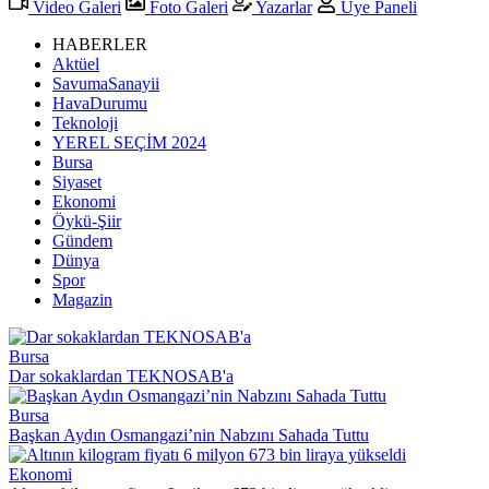
Video Galeri
Foto Galeri
Yazarlar
Üye Paneli
HABERLER
Aktüel
SavumaSanayii
HavaDurumu
Teknoloji
YEREL SEÇİM 2024
Bursa
Siyaset
Ekonomi
Öykü-Şiir
Gündem
Dünya
Spor
Magazin
Bursa
Dar sokaklardan TEKNOSAB'a
Bursa
Başkan Aydın Osmangazi’nin Nabzını Sahada Tuttu
Ekonomi