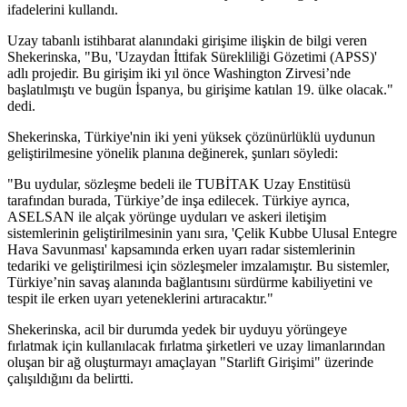
ifadelerini kullandı.
Uzay tabanlı istihbarat alanındaki girişime ilişkin de bilgi veren
Shekerinska, "Bu, 'Uzaydan İttifak Sürekliliği Gözetimi (APSS)'
adlı projedir. Bu girişim iki yıl önce Washington Zirvesi’nde
başlatılmıştı ve bugün İspanya, bu girişime katılan 19. ülke olacak."
dedi.
Shekerinska, Türkiye'nin iki yeni yüksek çözünürlüklü uydunun
geliştirilmesine yönelik planına değinerek, şunları söyledi:
"Bu uydular, sözleşme bedeli ile TUBİTAK Uzay Enstitüsü
tarafından burada, Türkiye’de inşa edilecek. Türkiye ayrıca,
ASELSAN ile alçak yörünge uyduları ve askeri iletişim
sistemlerinin geliştirilmesinin yanı sıra, 'Çelik Kubbe Ulusal Entegre
Hava Savunması' kapsamında erken uyarı radar sistemlerinin
tedariki ve geliştirilmesi için sözleşmeler imzalamıştır. Bu sistemler,
Türkiye’nin savaş alanında bağlantısını sürdürme kabiliyetini ve
tespit ile erken uyarı yeteneklerini artıracaktır."
Shekerinska, acil bir durumda yedek bir uyduyu yörüngeye
fırlatmak için kullanılacak fırlatma şirketleri ve uzay limanlarından
oluşan bir ağ oluşturmayı amaçlayan "Starlift Girişimi" üzerinde
çalışıldığını da belirtti.