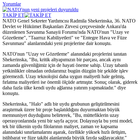
Yorumlar
TAKİP ET
NATO Genel Sekreter Yardımcısı Radmila Shekerinska, 36.⁠ ⁠NATO
Devlet ve Hükümet Başkanları Zirvesi çerçevesinde Ankara'da
düzenlenen Savunma Sanayii Forumu'nda NATO'nun "Uzay ve
Gözetleme", "Taarruz Kabiliyetleri" ve "Entegre Hava ve Füze
Savunması" alanlarındaki yeni projelerine dair konuştu.
NATO'nun "Uzay ve Gözetleme" alanındaki projelerini tanıtan
Shekerinska, "Bu, kritik altyapımızın bir parçası, ancak aynı
zamanda güvenliğimiz için de hayati öneme sahip. Uzay tabanlı
yetkinlikler olmadan ordularımız bugün düzgün bir şekilde işlev
göremezdi. Uzay teknolojisi daha uygun maliyetli hale gelmiş,
fırlatma maliyetleri ise önemli ölçüde artmıştır. Sonuç olarak, giderek
daha fazla ülke kendi uydu ağlarına yatırım yapmaktadır." diye
konuştu.
Shekerinska, "Halo" adlı bir uydu grubunun geliştirilmesini
araştırmak üzere bir proje başlatıldığını duyurmaktan büyük
memnuniyet duyduğunu belirterek, "Bu, müttefiklerin uzay
operasyonlarında yeni bir sayfa açıyor. Dolayısıyla bu yeni model,
tek bir ülkenin uydu filolarının maliyet, zaman ve kapsama
alanındaki sınırlamalarını aşarak, özellikle yüksek hızlı iletişim,
istihbarat ve füze takibi alanlarında büyük fayda sağlayacaktır."