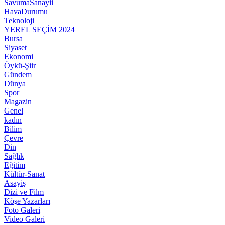
SavumaSanayii
HavaDurumu
Teknoloji
YEREL SEÇİM 2024
Bursa
Siyaset
Ekonomi
Öykü-Şiir
Gündem
Dünya
Spor
Magazin
Genel
kadın
Bilim
Çevre
Din
Sağlık
Eğitim
Kültür-Sanat
Asayiş
Dizi ve Film
Köşe Yazarları
Foto Galeri
Video Galeri