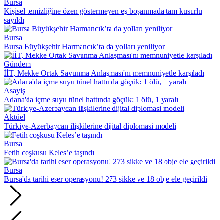
Bursa
Kişisel temizliğine özen göstermeyen eş boşanmada tam kusurlu
sayıldı
Bursa
Bursa Büyükşehir Harmancık’ta da yolları yeniliyor
Gündem
İİT, Mekke Ortak Savunma Anlaşması'nı memnuniyetle karşıladı
Asayiş
Adana'da içme suyu tünel hattında göçük: 1 ölü, 1 yaralı
Aktüel
Türkiye-Azerbaycan ilişkilerine dijital diplomasi modeli
Bursa
Fetih coşkusu Keles’e taşındı
Bursa
Bursa'da tarihi eser operasyonu! 273 sikke ve 18 obje ele geçirildi