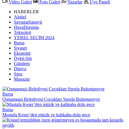
Video Galeri
Foto Galeri
Yazarlar
Üye Paneli
HABERLER
Aktüel
SavumaSanayii
HavaDurumu
Teknoloji
YEREL SEÇİM 2024
Bursa
Siyaset
Ekonomi
Öykü-Şiir
Gündem
Dünya
Spor
Magazin
Bursa
Osmangazi Belediyesi Çocukları Sporla Buluşturuyor
Bursa
Mustafa Keser’den müzik ve kahkaha dolu gece