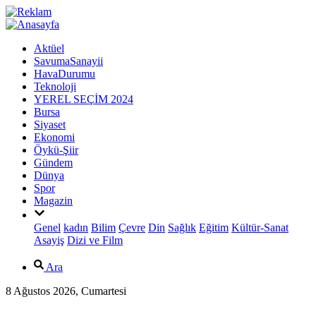
Aktüel
SavumaSanayii
HavaDurumu
Teknoloji
YEREL SEÇİM 2024
Bursa
Siyaset
Ekonomi
Öykü-Şiir
Gündem
Dünya
Spor
Magazin
Genel
kadın
Bilim
Çevre
Din
Sağlık
Eğitim
Kültür-Sanat
Asayiş
Dizi ve Film
Ara
8 Ağustos 2026, Cumartesi