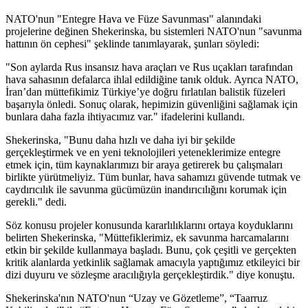
NATO'nun "Entegre Hava ve Füze Savunması" alanındaki
projelerine değinen Shekerinska, bu sistemleri NATO'nun "savunma
hattının ön cephesi" şeklinde tanımlayarak, şunları söyledi:
"Son aylarda Rus insansız hava araçları ve Rus uçakları tarafından
hava sahasının defalarca ihlal edildiğine tanık olduk. Ayrıca NATO,
İran’dan müttefikimiz Türkiye’ye doğru fırlatılan balistik füzeleri
başarıyla önledi. Sonuç olarak, hepimizin güvenliğini sağlamak için
bunlara daha fazla ihtiyacımız var." ifadelerini kullandı.
Shekerinska, "Bunu daha hızlı ve daha iyi bir şekilde
gerçekleştirmek ve en yeni teknolojileri yeteneklerimize entegre
etmek için, tüm kaynaklarımızı bir araya getirerek bu çalışmaları
birlikte yürütmeliyiz. Tüm bunlar, hava sahamızı güvende tutmak ve
caydırıcılık ile savunma gücümüzün inandırıcılığını korumak için
gerekli." dedi.
Söz konusu projeler konusunda kararlılıklarını ortaya koyduklarını
belirten Shekerinska, "Müttefiklerimiz, ek savunma harcamalarını
etkin bir şekilde kullanmaya başladı. Bunu, çok çeşitli ve gerçekten
kritik alanlarda yetkinlik sağlamak amacıyla yaptığımız etkileyici bir
dizi duyuru ve sözleşme aracılığıyla gerçekleştirdik." diye konuştu.
Shekerinska'nın NATO'nun “Uzay ve Gözetleme”, “Taarruz