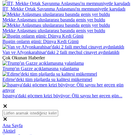
İİT, Mekke Ortak Savunma Anlaşması'nı memnuniyetle karşıladı
Mekke Anlaşması uluslararası basında geniş yer buldu
Mekke Anlaşması uluslararası basında geniş yer buldu
Bugün onların günü: Dünya Kedi Günü
Van ve Afyonkarahisar'daki 2 faili meçhul cinayet aydınlatıldı
Çok Okunan Haberler
Trump'ın Gazze açıklamasına yalanlama
Edirne'deki tüm plajlarda su kalitesi mükemmel
İspanya'daki göçmen krizi büyüyor: Ölü sayısı her geçen gün...
Ana Sayfa
Aktüel