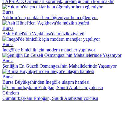
TAPSİAD: Ormanları korumak, üretim gücünü korumaktır
Bursa
Yıldırım'da çocuklar hem öğreniyor hem eğleniyor
Bursa
Aslı Hünel'den 'Açıkhava'da müzik ziyafeti
Bursa
İnegöl'de binicilik için modern manejler yapılıyor
Bursa
Şenliğin En Güzeli Osmangazi'nin Mahallelerinde Yaşanıyor
Bursa
Bursa Büyükşehir'den İnegöl'e ulaşım hamlesi
Gündem
Cumhurbaşkanı Erdoğan, Suudi Arabistan yolcusu