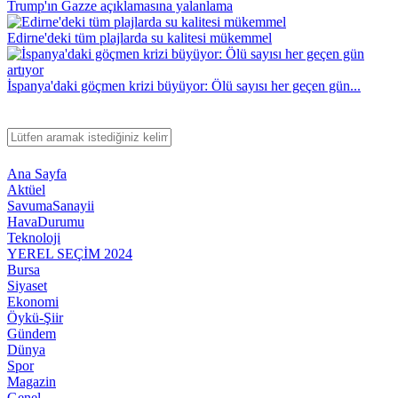
Trump'ın Gazze açıklamasına yalanlama
Edirne'deki tüm plajlarda su kalitesi mükemmel
İspanya'daki göçmen krizi büyüyor: Ölü sayısı her geçen gün...
Ana Sayfa
Aktüel
SavumaSanayii
HavaDurumu
Teknoloji
YEREL SEÇİM 2024
Bursa
Siyaset
Ekonomi
Öykü-Şiir
Gündem
Dünya
Spor
Magazin
Genel