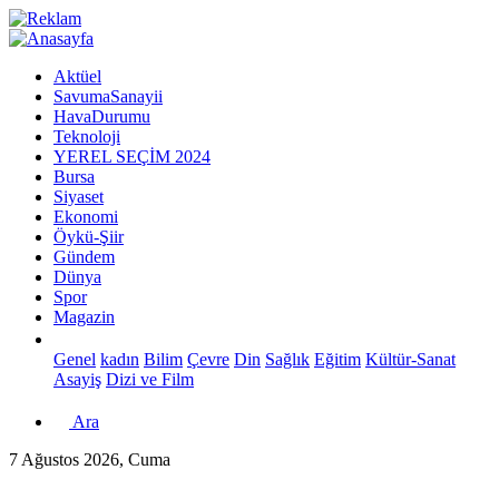
Aktüel
SavumaSanayii
HavaDurumu
Teknoloji
YEREL SEÇİM 2024
Bursa
Siyaset
Ekonomi
Öykü-Şiir
Gündem
Dünya
Spor
Magazin
Genel
kadın
Bilim
Çevre
Din
Sağlık
Eğitim
Kültür-Sanat
Asayiş
Dizi ve Film
Ara
7 Ağustos 2026, Cuma