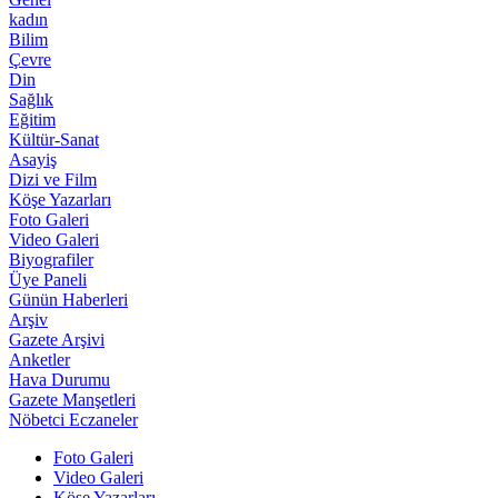
kadın
Bilim
Çevre
Din
Sağlık
Eğitim
Kültür-Sanat
Asayiş
Dizi ve Film
Köşe Yazarları
Foto Galeri
Video Galeri
Biyografiler
Üye Paneli
Günün Haberleri
Arşiv
Gazete Arşivi
Anketler
Hava Durumu
Gazete Manşetleri
Nöbetci Eczaneler
Foto Galeri
Video Galeri
Köşe Yazarları