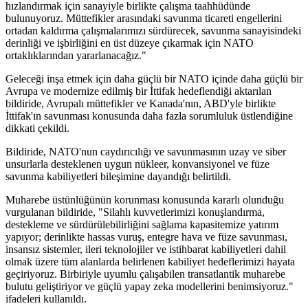
hızlandırmak için sanayiyle birlikte çalışma taahhüdünde
bulunuyoruz. Müttefikler arasındaki savunma ticareti engellerini
ortadan kaldırma çalışmalarımızı sürdürecek, savunma sanayisindeki
derinliği ve işbirliğini en üst düzeye çıkarmak için NATO
ortaklıklarından yararlanacağız."
Geleceği inşa etmek için daha güçlü bir NATO içinde daha güçlü bir
Avrupa ve modernize edilmiş bir İttifak hedeflendiği aktarılan
bildiride, Avrupalı müttefikler ve Kanada'nın, ABD'yle birlikte
İttifak'ın savunması konusunda daha fazla sorumluluk üstlendiğine
dikkati çekildi.
Bildiride, NATO'nun caydırıcılığı ve savunmasının uzay ve siber
unsurlarla desteklenen uygun nükleer, konvansiyonel ve füze
savunma kabiliyetleri bileşimine dayandığı belirtildi.
Muharebe üstünlüğünün korunması konusunda kararlı olunduğu
vurgulanan bildiride, "Silahlı kuvvetlerimizi konuşlandırma,
destekleme ve sürdürülebilirliğini sağlama kapasitemize yatırım
yapıyor; derinlikte hassas vuruş, entegre hava ve füze savunması,
insansız sistemler, ileri teknolojiler ve istihbarat kabiliyetleri dahil
olmak üzere tüm alanlarda belirlenen kabiliyet hedeflerimizi hayata
geçiriyoruz. Birbiriyle uyumlu çalışabilen transatlantik muharebe
bulutu geliştiriyor ve güçlü yapay zeka modellerini benimsiyoruz."
ifadeleri kullanıldı.