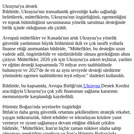
Ukrayna'ya destek
Bildiride, Ukrayna'nın transatlantik güvenliğe katkı sağladığı
belirtilerek, müttefiklerin, Ukrayna'nın özgürlüğünü, egemenliğini
ve toprak bütünlüğünü savunmasına yönelik sarsılmaz desteğinde
birlik içinde olduğunun altı çizildi.
Avrupalı müttefikler ve Kanada'nın artık Ukrayna'ya yönelik
güvenlik yardımının büyük bölümünü ikili ve çok taraflı yollarla
finanse ettiği anımsatılan bildiride, "Müttefikler, bu desteğin uzun
vadede adil, öngörülebilir ve sürdürülebilir olması gerektiğinin altını
çiziyor. Müttefikler, 2026 yılı için Ukrayna'ya askeri teçhizat, yardım
ve eğitim desteği kapsamında 70 milyar avro taahhüdünde
bulunuyor ve 2027'de de en az aynı seviyede desteği sürdürme
yönündeki egemen taahhütlerini teyit ediyor." ifadeleri kullanıldı.
Bildiride, bu kapsamda, Avrupa Birliği'nin
Ukrayna
Destek Kredisi
aracılığıyla Ukrayna'ya çok yıllı finansman sağlama kararının
memnuniyetle karşılandığı kaydedildi.
Hürmüz Boğazı'nda seyrüsefer özgürlüğü
İttifak'ın daha geniş güvenlik ortamını şekillendiren stratejik rekabet,
yaygın istikrarsızlık, hibrit tehditler ve tekrarlayan krizlere yanıt
vermeye ve uyum sağlamaya devam ettiğine dikkati çekilen
bildiride, "Müttefikler, İran'ın hiçbir zaman nükleer silaha sahip
olmaması gerektiğini yineliyor ve İran'a Hürmüz Boğazı'nda