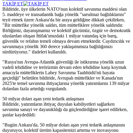
TAKİP ET
Bildiride, üye ülkelerin NATO'nun kolektif savunma maddesi olan
5. maddeye ve transatlantik bağa yönelik "sarsılmaz bağlılıklarını"
teyit etmek üzere Ankara'da bir araya geldiğine dikkati çekilirken,
"Bir müttefike yönelik saldırı, tüm müttefiklere yönelik saldırıdır.
Birliğimiz, dayanışmamız ve kolektif gücümüz, özgür ve demokratik
uluslardan oluşan İttifak'ımızdaki 1 milyar vatandaş için barış,
güvenlik ve refahın temeli olmaya devam etmektedir. Caydırıcılık ve
savunmaya yönelik 360 derece yaklaşımımıza bağlılığımızı
sürdürüyoruz." ifadeleri kullanıldı.
"Rusya'nın Avrupa-Atlantik güvenliği ile istikrarına yönelik uzun
vadeli tehdidine ve terörizmin devam eden tehdidine karşı koymak
amacıyla müttefiklerin Lahey Savunma Taahhüdü'nü hayata
geçirdiği" belirtilen bildiride, Avrupalı müttefikler ve Kanada'nın
2025'te temel savunma ihtiyaçlarına yönelik yatırımlarını 139 milyar
dolardan fazla artırdığı vurgulandı.
50 milyar doları aşan yeni tedarik anlaşması
Bildiride, yatırımların ihtiyaç duyulan kabiliyetleri sağlarken
savunma sanayi ve dayanıklılığı da güçlendirdiğine işaret edilirken,
şunlar kaydedildi:
"Bugün Ankara'da, 50 milyar doları aşan yeni tedarik anlaşmasını
duyuruyor, kolektif üretim kapasitemizi artırma ve inovasyonu