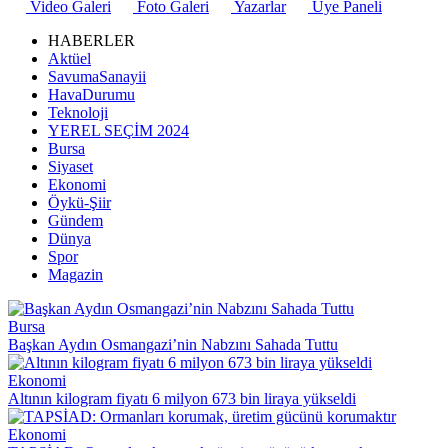
Video Galeri
Foto Galeri
Yazarlar
Üye Paneli
HABERLER
Aktüel
SavumaSanayii
HavaDurumu
Teknoloji
YEREL SEÇİM 2024
Bursa
Siyaset
Ekonomi
Öykü-Şiir
Gündem
Dünya
Spor
Magazin
Bursa
Başkan Aydın Osmangazi’nin Nabzını Sahada Tuttu
Ekonomi
Altının kilogram fiyatı 6 milyon 673 bin liraya yükseldi
Ekonomi