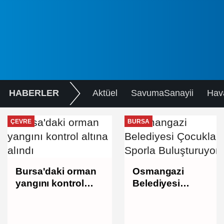
HABERLER
Aktüel
SavumaSanayii
Hav
ÇEVRE
BURSA
Bursa'daki orman
Osmangazi
yangını kontrol
Belediyesi
altına alındı
Çocukları Sporla
Buluşturuyor