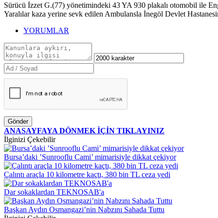
Sürücü İzzet G.(77) yönetimindeki 43 YA 930 plakalı otomobil ile En
Yaralılar kaza yerine sevk edilen Ambulansla İnegöl Devlet Hastanesine 
YORUMLAR
Gönder
ANASAYFAYA DÖNMEK İÇİN TIKLAYINIZ
İlginizi Çekebilir
Bursa’daki ’Sunrooflu Cami’ mimarisiyle dikkat çekiyor
Çalıntı araçla 10 kilometre kaçtı, 380 bin TL ceza yedi
Dar sokaklardan TEKNOSAB'a
Başkan Aydın Osmangazi’nin Nabzını Sahada Tuttu