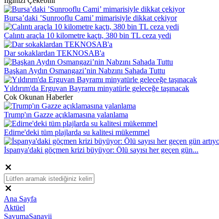
İlginizi Çekebilir
Bursa’daki ’Sunrooflu Cami’ mimarisiyle dikkat çekiyor
Çalıntı araçla 10 kilometre kaçtı, 380 bin TL ceza yedi
Dar sokaklardan TEKNOSAB'a
Başkan Aydın Osmangazi’nin Nabzını Sahada Tuttu
Yıldırım'da Erguvan Bayramı minyatürle geleceğe taşınacak
Çok Okunan Haberler
Trump'ın Gazze açıklamasına yalanlama
Edirne'deki tüm plajlarda su kalitesi mükemmel
İspanya'daki göçmen krizi büyüyor: Ölü sayısı her geçen gün...
Ana Sayfa
Aktüel
SavumaSanayii