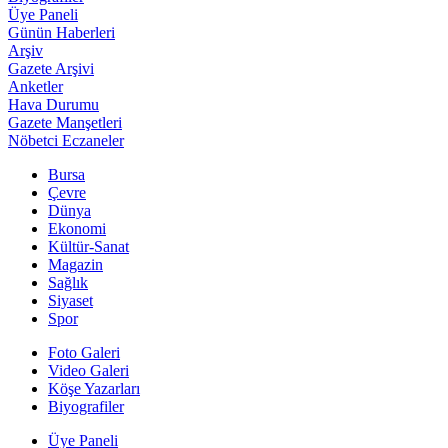
Üye Paneli
Günün Haberleri
Arşiv
Gazete Arşivi
Anketler
Hava Durumu
Gazete Manşetleri
Nöbetci Eczaneler
Bursa
Çevre
Dünya
Ekonomi
Kültür-Sanat
Magazin
Sağlık
Siyaset
Spor
Foto Galeri
Video Galeri
Köşe Yazarları
Biyografiler
Üye Paneli