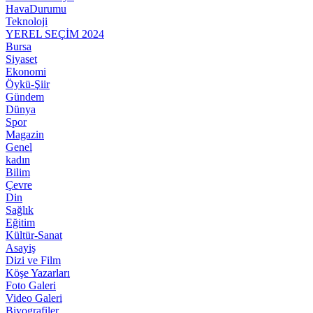
HavaDurumu
Teknoloji
YEREL SEÇİM 2024
Bursa
Siyaset
Ekonomi
Öykü-Şiir
Gündem
Dünya
Spor
Magazin
Genel
kadın
Bilim
Çevre
Din
Sağlık
Eğitim
Kültür-Sanat
Asayiş
Dizi ve Film
Köşe Yazarları
Foto Galeri
Video Galeri
Biyografiler