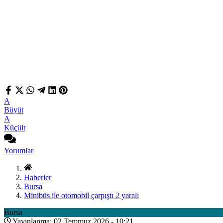
A
Büyüt
A
Küçült
Yorumlar
Haberler
Bursa
Minibüs ile otomobil çarpıştı 2 yaralı
Bursa
Yayınlanma: 02 Temmuz 2026 - 10:21