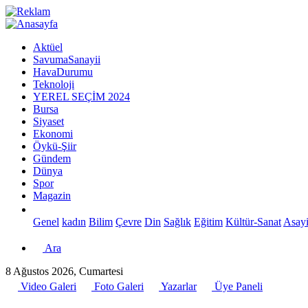
Aktüel
SavumaSanayii
HavaDurumu
Teknoloji
YEREL SEÇİM 2024
Bursa
Siyaset
Ekonomi
Öykü-Şiir
Gündem
Dünya
Spor
Magazin
Genel
kadın
Bilim
Çevre
Din
Sağlık
Eğitim
Kültür-Sanat
Asayi
Ara
8 Ağustos 2026, Cumartesi
Video Galeri
Foto Galeri
Yazarlar
Üye Paneli