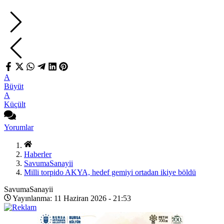
A
Büyüt
A
Küçült
Yorumlar
Haberler
SavumaSanayii
Milli torpido AKYA, hedef gemiyi ortadan ikiye böldü
SavumaSanayii
Yayınlanma: 11 Haziran 2026 - 21:53