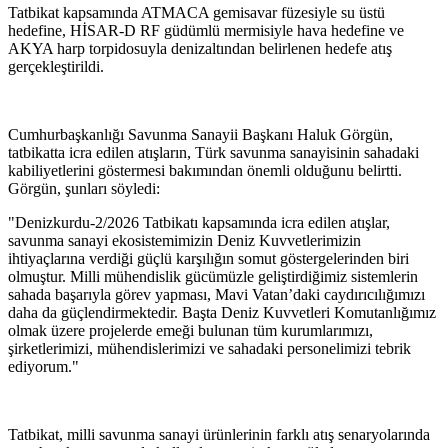
Tatbikat kapsamında ATMACA gemisavar füzesiyle su üstü
hedefine, HİSAR-D RF güdümlü mermisiyle hava hedefine ve
AKYA harp torpidosuyla denizaltından belirlenen hedefe atış
gerçekleştirildi.
Cumhurbaşkanlığı Savunma Sanayii Başkanı Haluk Görgün,
tatbikatta icra edilen atışların, Türk savunma sanayisinin sahadaki
kabiliyetlerini göstermesi bakımından önemli olduğunu belirtti.
Görgün, şunları söyledi:
"Denizkurdu-2/2026 Tatbikatı kapsamında icra edilen atışlar,
savunma sanayi ekosistemimizin Deniz Kuvvetlerimizin
ihtiyaçlarına verdiği güçlü karşılığın somut göstergelerinden biri
olmuştur. Milli mühendislik gücümüzle geliştirdiğimiz sistemlerin
sahada başarıyla görev yapması, Mavi Vatan’daki caydırıcılığımızı
daha da güçlendirmektedir. Başta Deniz Kuvvetleri Komutanlığımız
olmak üzere projelerde emeği bulunan tüm kurumlarımızı,
şirketlerimizi, mühendislerimizi ve sahadaki personelimizi tebrik
ediyorum."
Tatbikat, milli savunma sanayi ürünlerinin farklı atış senaryolarında