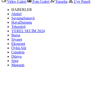
Video Galeri
Foto Galeri
Yazarlar
Üye Paneli
HABERLER
Aktüel
SavumaSanayii
HavaDurumu
Teknoloji
YEREL SEÇİM 2024
Bursa
Siyaset
Ekonomi
Öykü-Şiir
Gündem
Dünya
Spor
Magazin