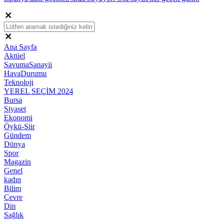
Ana Sayfa
Aktüel
SavumaSanayii
HavaDurumu
Teknoloji
YEREL SEÇİM 2024
Bursa
Siyaset
Ekonomi
Öykü-Şiir
Gündem
Dünya
Spor
Magazin
Genel
kadın
Bilim
Çevre
Din
Sağlık