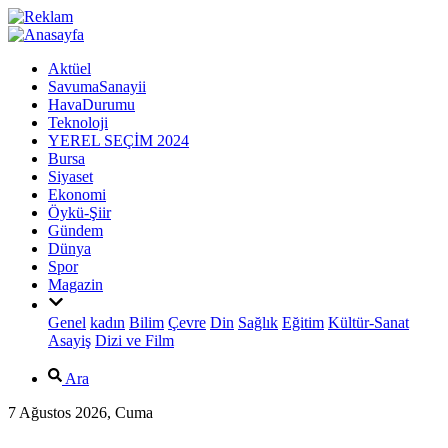
Aktüel
SavumaSanayii
HavaDurumu
Teknoloji
YEREL SEÇİM 2024
Bursa
Siyaset
Ekonomi
Öykü-Şiir
Gündem
Dünya
Spor
Magazin
Genel
kadın
Bilim
Çevre
Din
Sağlık
Eğitim
Kültür-Sanat
Asayiş
Dizi ve Film
Ara
7 Ağustos 2026, Cuma