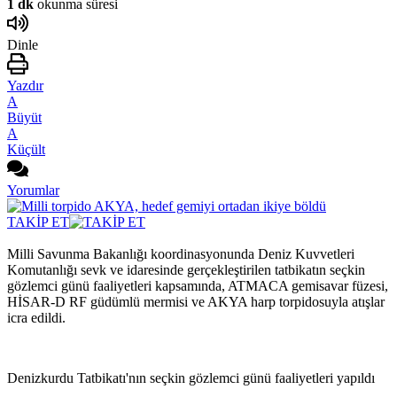
1 dk
okunma süresi
Dinle
Yazdır
A
Büyüt
A
Küçült
Yorumlar
TAKİP ET
Milli Savunma Bakanlığı koordinasyonunda Deniz Kuvvetleri
Komutanlığı sevk ve idaresinde gerçekleştirilen tatbikatın seçkin
gözlemci günü faaliyetleri kapsamında, ATMACA gemisavar füzesi,
HİSAR-D RF güdümlü mermisi ve AKYA harp torpidosuyla atışlar
icra edildi.
Denizkurdu Tatbikatı'nın seçkin gözlemci günü faaliyetleri yapıldı