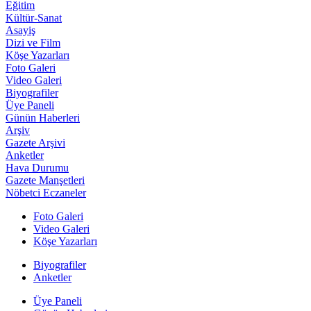
Eğitim
Kültür-Sanat
Asayiş
Dizi ve Film
Köşe Yazarları
Foto Galeri
Video Galeri
Biyografiler
Üye Paneli
Günün Haberleri
Arşiv
Gazete Arşivi
Anketler
Hava Durumu
Gazete Manşetleri
Nöbetci Eczaneler
Foto Galeri
Video Galeri
Köşe Yazarları
Biyografiler
Anketler
Üye Paneli