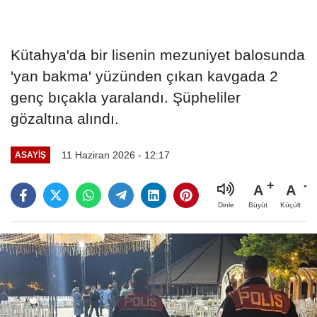
Kütahya'da bir lisenin mezuniyet balosunda
'yan bakma' yüzünden çıkan kavgada 2
genç bıçakla yaralandı. Şüpheliler
gözaltına alındı.
11 Haziran 2026 - 12:17
ASAYIŞ
A
A
Büyüt
Küçült
Dinle