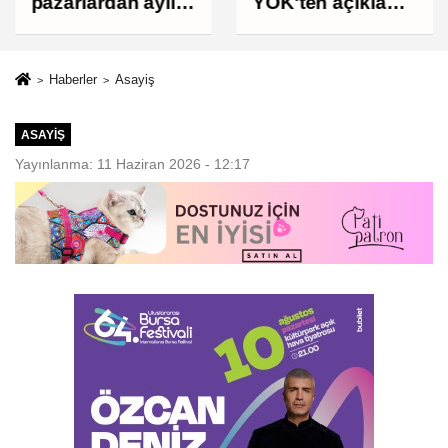
pazarlardan aylık
YÖK'ten açıklama
600 ton atık
geldi! 4 aylık süre
toplanıyor
tanındı
Haberler
Asayiş
ASAYIŞ
Yayınlanma: 11 Haziran 2026 - 12:17