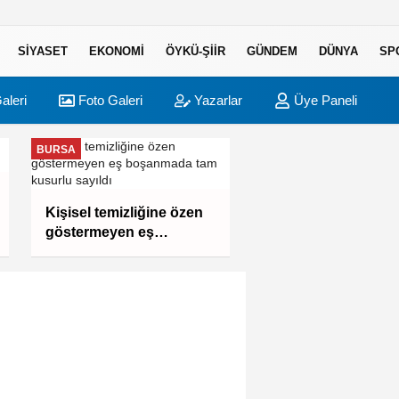
SIYASET
EKONOMI
ÖYKÜ-ŞIIR
GÜNDEM
DÜNYA
SP
aleri
Foto Galeri
Yazarlar
Üye Paneli
BURSA
BURSA
Bursa Büyükşehir
Kişisel temizliğine özen
Harmancık’ta da yol
göstermeyen eş
yeniliyor
boşanmada tam kusurlu
sayıldı