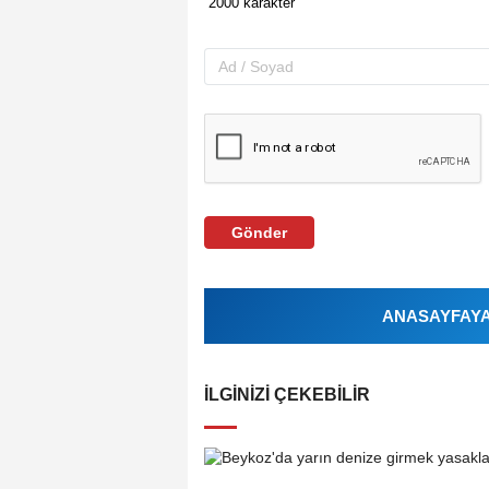
Gönder
ANASAYFAYA 
İLGINIZI ÇEKEBILIR