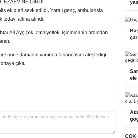
 CEZAEVİNE GİRDİ
yas
lis ekipleri sevk edildi. Yaralı genç, ambulansla
tedavi altına alındı.
Baş
htar Ali Ayçiçek, emniyetteki işlemlerinin ardından
çar
andı.
üre önce damadın yanında tabancasını ateşlediği
ortaya çıktı.
Sam
ele
Ada
göç
ÇOK