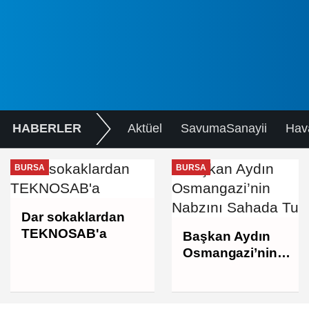
HABERLER
Aktüel
SavumaSanayii
Hav
BURSA
BURSA
Dar sokaklardan
TEKNOSAB'a
Başkan Aydın
Osmangazi’nin
Nabzını Sahada
Tuttu