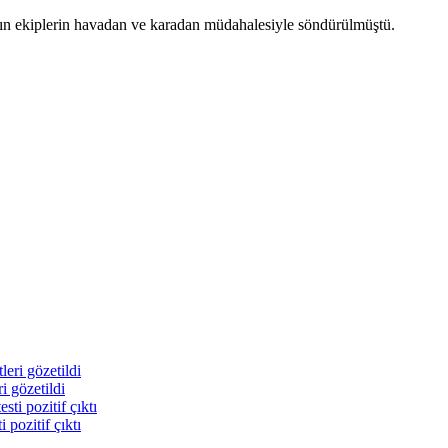
gın ekiplerin havadan ve karadan müdahalesiyle söndürülmüştü.
i gözetildi
pozitif çıktı