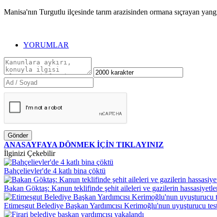
Manisa'nın Turgutlu ilçesinde tarım arazisinden ormana sıçrayan yan
YORUMLAR
Gönder
ANASAYFAYA DÖNMEK İÇİN TIKLAYINIZ
İlginizi Çekebilir
Bahçelievler'de 4 katlı bina çöktü
Bakan Göktaş: Kanun teklifinde şehit aileleri ve gazilerin hassasiyetler
Etimesgut Belediye Başkan Yardımcısı Kerimoğlu'nun uyuşturucu testi 