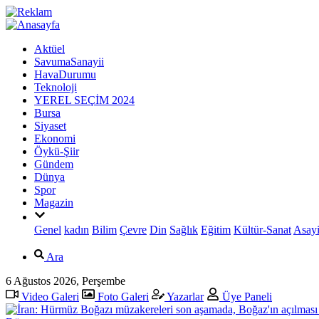
Aktüel
SavumaSanayii
HavaDurumu
Teknoloji
YEREL SEÇİM 2024
Bursa
Siyaset
Ekonomi
Öykü-Şiir
Gündem
Dünya
Spor
Magazin
Genel
kadın
Bilim
Çevre
Din
Sağlık
Eğitim
Kültür-Sanat
Asayi
Ara
6 Ağustos 2026, Perşembe
Video Galeri
Foto Galeri
Yazarlar
Üye Paneli