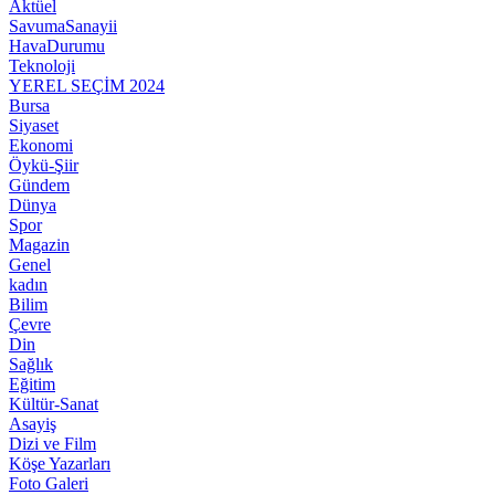
Aktüel
SavumaSanayii
HavaDurumu
Teknoloji
YEREL SEÇİM 2024
Bursa
Siyaset
Ekonomi
Öykü-Şiir
Gündem
Dünya
Spor
Magazin
Genel
kadın
Bilim
Çevre
Din
Sağlık
Eğitim
Kültür-Sanat
Asayiş
Dizi ve Film
Köşe Yazarları
Foto Galeri