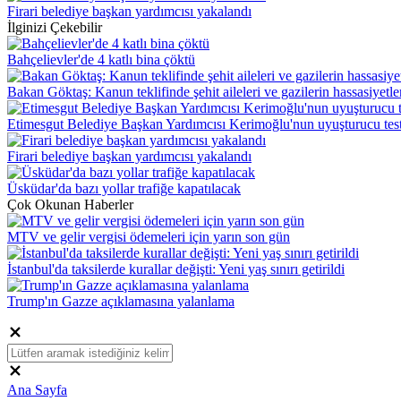
Firari belediye başkan yardımcısı yakalandı
İlginizi Çekebilir
Bahçelievler'de 4 katlı bina çöktü
Bakan Göktaş: Kanun teklifinde şehit aileleri ve gazilerin hassasiyetler
Etimesgut Belediye Başkan Yardımcısı Kerimoğlu'nun uyuşturucu testi
Firari belediye başkan yardımcısı yakalandı
Üsküdar'da bazı yollar trafiğe kapatılacak
Çok Okunan Haberler
MTV ve gelir vergisi ödemeleri için yarın son gün
İstanbul'da taksilerde kurallar değişti: Yeni yaş sınırı getirildi
Trump'ın Gazze açıklamasına yalanlama
Ana Sayfa