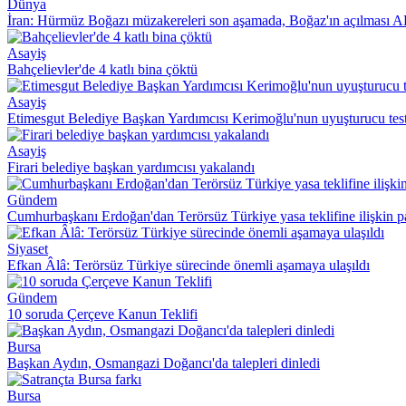
Dünya
İran: Hürmüz Boğazı müzakereleri son aşamada, Boğaz'ın açılması A
Asayiş
Bahçelievler'de 4 katlı bina çöktü
Asayiş
Etimesgut Belediye Başkan Yardımcısı Kerimoğlu'nun uyuşturucu testi 
Asayiş
Firari belediye başkan yardımcısı yakalandı
Gündem
Cumhurbaşkanı Erdoğan'dan Terörsüz Türkiye yasa teklifine ilişkin 
Siyaset
Efkan Âlâ: Terörsüz Türkiye sürecinde önemli aşamaya ulaşıldı
Gündem
10 soruda Çerçeve Kanun Teklifi
Bursa
Başkan Aydın, Osmangazi Doğancı'da talepleri dinledi
Bursa