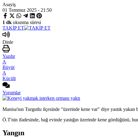
Asayiş
01 Temmuz 2025 - 21:50
1 dk
okunma süresi
TAKİP ET
Dinle
Yazdır
A
Büyüt
A
Küçült
Yorumlar
Manisa'nın Turgutlu ilçesinde "üzerinde kene var" diye yastık yakan 
Ö.T'nin ifadesinde, bağ evinde yastığın üzerinde kene gördüğünü, bunu
Yangın