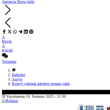
Satrançta Bursa farkı
A
Büyüt
A
Küçült
Yorumlar
Haberler
Asayiş
Keneyi yakmak isterken ormanı yaktı
Asayiş
Yayınlanma: 01 Temmuz 2025 - 21:50