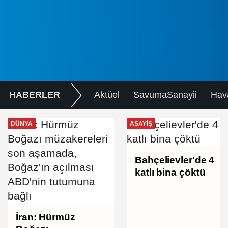
HABERLER
Aktüel
SavumaSanayii
Hav
DÜNYA
ASAYIŞ
Bahçelievler'de 4
katlı bina çöktü
İran: Hürmüz