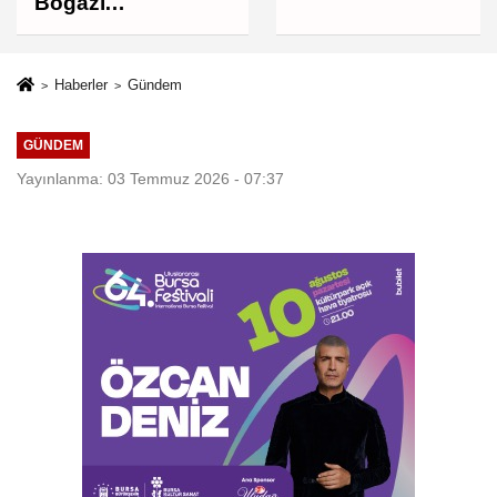
Boğazı
müzakereleri son
aşamada, Boğaz'ın
açılması ABD'nin
Haberler
Gündem
tutumuna bağlı
GÜNDEM
Yayınlanma: 03 Temmuz 2026 - 07:37