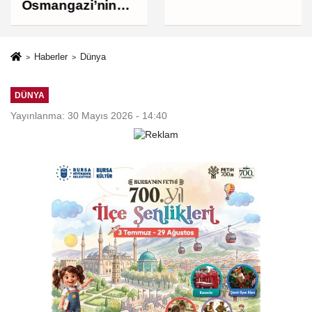
bin liraya
Osmangazi’nin
yükseldi
Nabzını Sahada
Tuttu
Haberler
Dünya
DÜNYA
Yayınlanma: 30 Mayıs 2026 - 14:40