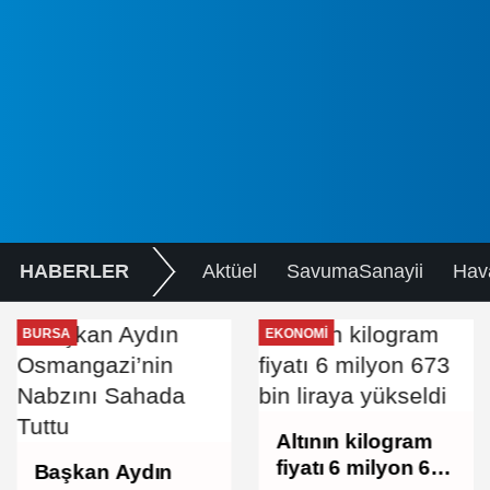
HABERLER
Aktüel
SavumaSanayii
Hav
BURSA
EKONOMI
Altının kilogram
fiyatı 6 milyon 673
Başkan Aydın