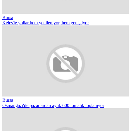
Bursa
Keles'te yollar hem yenileniyor, hem genişliyor
Bursa
Osmangazi'de pazarlardan aylık 600 ton atık toplanıyor