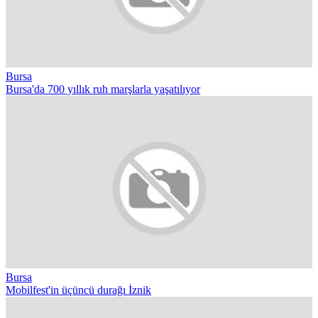
Bursa
Bursa'da 700 yıllık ruh marşlarla yaşatılıyor
Bursa
Mobilfest'in üçüncü durağı İznik