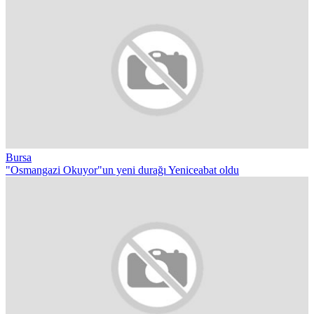
Bursa
"Osmangazi Okuyor"un yeni durağı Yeniceabat oldu