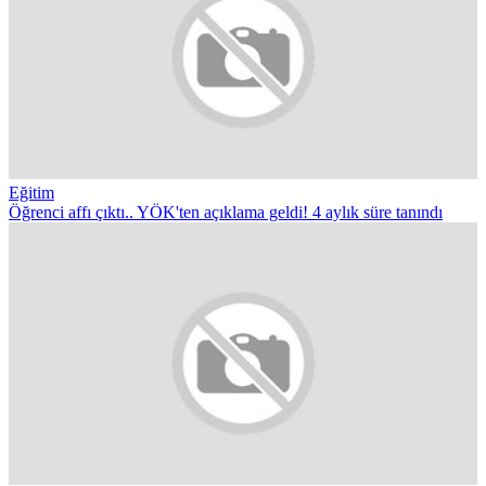
Eğitim
Öğrenci affı çıktı.. YÖK'ten açıklama geldi! 4 aylık süre tanındı