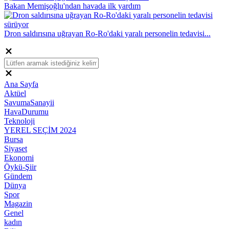
Bakan Memişoğlu'ndan havada ilk yardım
Dron saldırısına uğrayan Ro-Ro'daki yaralı personelin tedavisi...
Ana Sayfa
Aktüel
SavumaSanayii
HavaDurumu
Teknoloji
YEREL SEÇİM 2024
Bursa
Siyaset
Ekonomi
Öykü-Şiir
Gündem
Dünya
Spor
Magazin
Genel
kadın