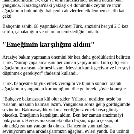
yangında, Karadoğan'daki yaklaşık 4 dönümlük zeytin ve incir
ağaçlarının bulunduğu bahçenin alevlerden etkilenmemesi dikkati
çekti.
Bahçenin sahibi 68 yaşındaki Ahmet Türk, arazisini her yıl 2-3 kez
sürüp, çapaladığını ve otlardan temizlediğini anlattı.
"Emeğimin karşılığını aldım"
Araziye bakım yapmanın önemini bir kez daha gördüklerini belirten
Türk, "Sürüp çapalama işini her zaman yapıyorum. Tüm çiftçilerin
ağaçlarının arasını sürmesi lazım. Mevsim kurak geçiyor ve her şeyi
düşünmek gerekiyor" ifadesini kullandı.
Türk, bahçesine büyük emek verdiğini ve bunun sonucu olarak
ağaçlarının yangından korunduğunu dile getirerek, şöyle konuştu:
"Bahçeye bakmazsan kül olur gider. Yıllarca, nesilden nesle bu
tarlanın, arazinin kalması lazım. Yangından sonra gelip gördüğümde
sevindim. Bakmasaydık yıllarca verdiğimiz emek boşa gitmiş
olacaktı. Emeğimin karşılığını aldım. Ben her zaman arazime iyi
bakıyorum. Herkes arazisindeki otları biçsin, ızgara çeksin, ot
olmadığı zaman yangın da olmaz. Bahçemin yanmadığına
seviniyorum ama arkadaşlarımızın ağaçları, evleri yandı. Bu üzüntü