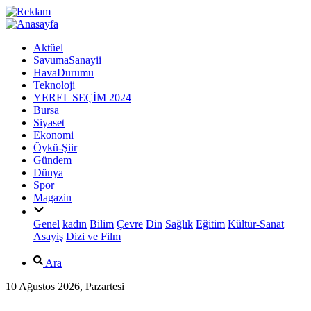
Aktüel
SavumaSanayii
HavaDurumu
Teknoloji
YEREL SEÇİM 2024
Bursa
Siyaset
Ekonomi
Öykü-Şiir
Gündem
Dünya
Spor
Magazin
Genel
kadın
Bilim
Çevre
Din
Sağlık
Eğitim
Kültür-Sanat
Asayiş
Dizi ve Film
Ara
10 Ağustos 2026, Pazartesi