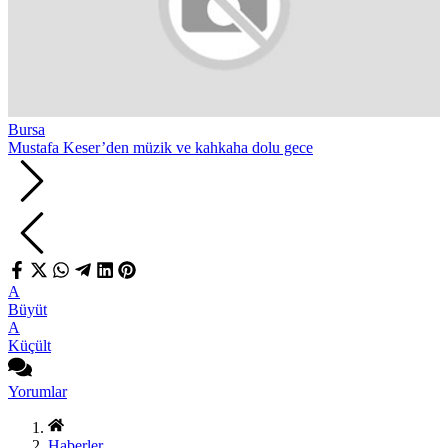
Bursa
Mustafa Keser’den müzik ve kahkaha dolu gece
A
Büyüt
A
Küçült
Yorumlar
Haberler