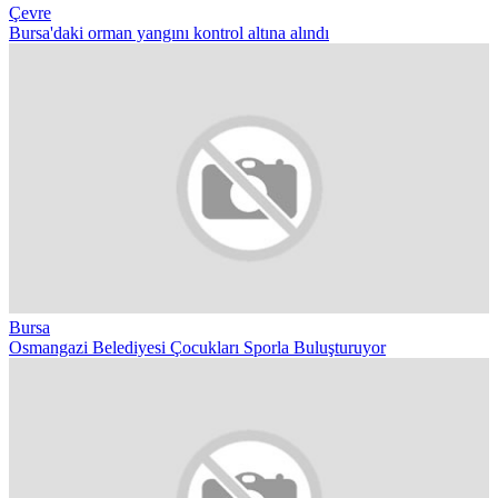
Çevre
Bursa'daki orman yangını kontrol altına alındı
Bursa
Osmangazi Belediyesi Çocukları Sporla Buluşturuyor