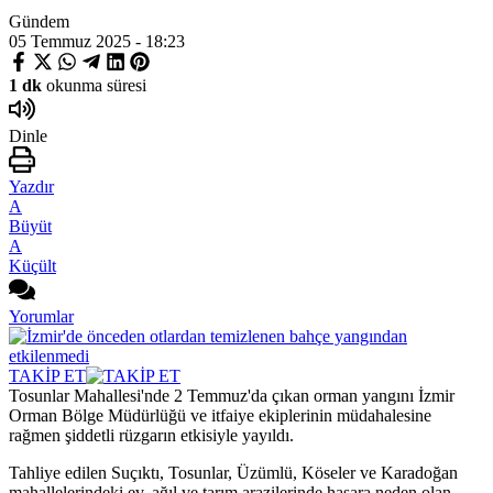
Gündem
05 Temmuz 2025 - 18:23
1 dk
okunma süresi
Dinle
Yazdır
A
Büyüt
A
Küçült
Yorumlar
TAKİP ET
Tosunlar Mahallesi'nde 2 Temmuz'da çıkan orman yangını İzmir
Orman Bölge Müdürlüğü ve itfaiye ekiplerinin müdahalesine
rağmen şiddetli rüzgarın etkisiyle yayıldı.
Tahliye edilen Suçıktı, Tosunlar, Üzümlü, Köseler ve Karadoğan
mahallelerindeki ev, ağıl ve tarım arazilerinde hasara neden olan