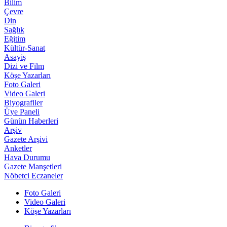
Bilim
Çevre
Din
Sağlık
Eğitim
Kültür-Sanat
Asayiş
Dizi ve Film
Köşe Yazarları
Foto Galeri
Video Galeri
Biyografiler
Üye Paneli
Günün Haberleri
Arşiv
Gazete Arşivi
Anketler
Hava Durumu
Gazete Manşetleri
Nöbetci Eczaneler
Foto Galeri
Video Galeri
Köşe Yazarları