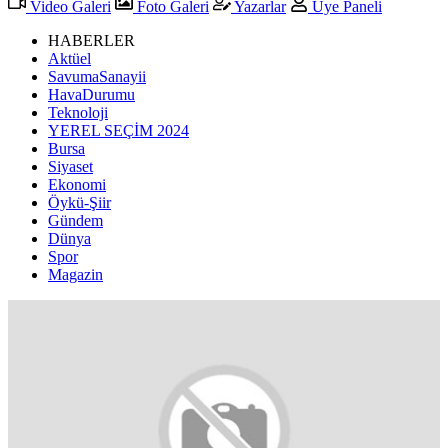
Video Galeri
Foto Galeri
Yazarlar
Üye Paneli
HABERLER
Aktüel
SavumaSanayii
HavaDurumu
Teknoloji
YEREL SEÇİM 2024
Bursa
Siyaset
Ekonomi
Öykü-Şiir
Gündem
Dünya
Spor
Magazin