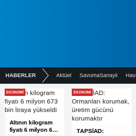
HABERLER
Aktüel
SavumaSanayii
Hav
EKONOMI
EKONOMI
Altının kilogram
fiyatı 6 milyon 673
TAPSİAD: