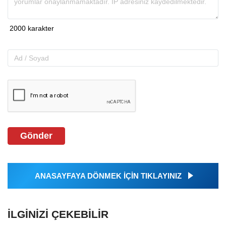
Gönder
ANASAYFAYA DÖNMEK İÇİN TIKLAYINIZ
İLGINIZI ÇEKEBILIR