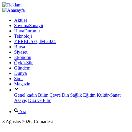
Aktüel
SavumaSanayii
HavaDurumu
Teknoloji
YEREL SEÇİM 2024
Bursa
Siyaset
Ekonomi
Öykü-Şiir
Gündem
Dünya
Spor
Magazin
Genel
kadın
Bilim
Çevre
Din
Sağlık
Eğitim
Kültür-Sanat
Asayiş
Dizi ve Film
Ara
8 Ağustos 2026, Cumartesi