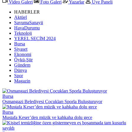
Video Galeri
Foto Galeri
Yazarlar
Üye Paneli
HABERLER
Aktüel
SavumaSanayii
HavaDurumu
Teknoloji
YEREL SEÇİM 2024
Bursa
Siyaset
Ekonomi
Öykü-Şiir
Gündem
Dünya
Spor
Magazin
Bursa
Osmangazi Belediyesi Çocukları Sporla Buluşturuyor
Bursa
Mustafa Keser’den müzik ve kahkaha dolu gece