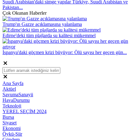
Suudi Arabistan'daki simge yapılar Türkiye, Suudi Arabistan ve
Pakistan...
Çok Okunan Haberler
Trump'ın Gazze açıklamasına yalanlama
Edirne'deki tüm plajlarda su kalitesi mükemmel
İspanya'daki göçmen krizi büyüyor: Ölü sayısı her geçen gün...
Ana Sayfa
Aktüel
SavumaSanayii
HavaDurumu
Teknoloji
YEREL SEÇİM 2024
Bursa
Siyaset
Ekonomi
Öykü-Şiir
Gündem