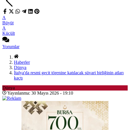
A
Büyüt
A
Küçült
Yorumlar
Haberler
Dünya
İtalya'da resmi geçit törenine katılacak süvari birliğinin atları
kaçtı
Dünya
Yayınlanma: 30 Mayıs 2026 - 19:10