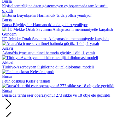
Bursa
Kişisel temizliğine özen göstermeyen eş boşanmada tam kusurlu
sayıldı
Bursa
Bursa Büyükşehir Harmancık’ta da yolları yeniliyor
Gündem
İİT, Mekke Ortak Savunma Anlaşması'nı memnuniyetle karşıladı
Asayiş
Adana'da içme suyu tünel hattında göçük: 1 ölü, 1 yaralı
Aktüel
Türkiye-Azerbaycan ilişkilerine dijital diplomasi modeli
Bursa
Fetih coşkusu Keles’e taşındı
Bursa
Bursa'da tarihi eser operasyonu! 273 sikke ve 18 obje ele geçirildi