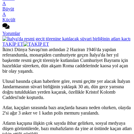
A
Büyüt
A
Küçült
Yorumlar
TAKİP ET
İkinci Dünya Savaşı'nın ardından 2 Haziran 1946'da yapılan
referandumla, monarşiden cumhuriyete geçen İtalya'da her yıl
başkentte resmi geçit töreniyle kutlanılan Cumhuriyet Bayramı için
hazırlıklar sürerken, dün akşam Roma caddelerinde kaosa yol açan
bir olay yaşandı.
Ulusal basında çıkan haberlere göre, resmi geçitte yer alacak İtalyan
Jandarmasının süvari birliğinin yaklaşık 30 atı, dün gece yarısına
doğru tutuldukları yerden kaçarak, özellikle Kristof Kolomb
Caddesi'nde koşturdu.
Atlar, kaçışları sırasında bazı araçlarda hasara neden olurken, olayda
2'si ağır 3 asker ve 1 kadın polis memuru yaralandı.
Atların kaçışına ilişkin çok sayıda ihbar gelirken, sosyal medyaya
düşen görüntülerde, bazı muhafızların da yine at üstünde kaçan atları
takip ettiği görüldü.