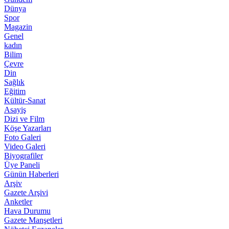
Dünya
Spor
Magazin
Genel
kadın
Bilim
Çevre
Din
Sağlık
Eğitim
Kültür-Sanat
Asayiş
Dizi ve Film
Köşe Yazarları
Foto Galeri
Video Galeri
Biyografiler
Üye Paneli
Günün Haberleri
Arşiv
Gazete Arşivi
Anketler
Hava Durumu
Gazete Manşetleri