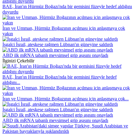
BAE, İran'ın Hürmüz Boğazı'nda bir gemisini füzeyle hedef aldığını
duyurdu
İran ve Umman, Hürmüz Boğazının açılması için anlaşmaya çok
yakın
İşgalci İsrail, ateşkese rağmen Lübnan'ın güneyine saldırdı
ABD ilk mRNA tabanlı mevsimsel grip aşısını onayladı
İlginizi Çekebilir
BAE, İran'ın Hürmüz Boğazı'nda bir gemisini füzeyle hedef
aldığını...
İran ve Umman, Hürmüz Boğazının açılması için anlaşmaya çok...
İşgalci İsrail, ateşkese rağmen Lübnan'ın güneyine saldırdı
ABD ilk mRNA tabanlı mevsimsel grip aşısını onayladı