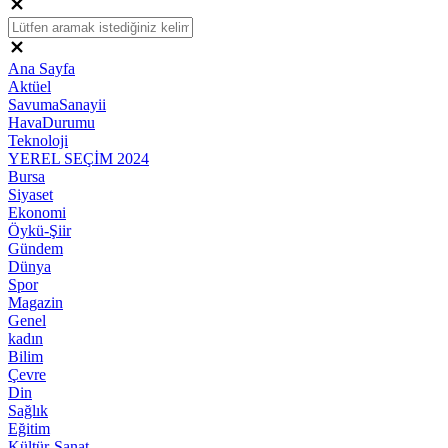
Ana Sayfa
Aktüel
SavumaSanayii
HavaDurumu
Teknoloji
YEREL SEÇİM 2024
Bursa
Siyaset
Ekonomi
Öykü-Şiir
Gündem
Dünya
Spor
Magazin
Genel
kadın
Bilim
Çevre
Din
Sağlık
Eğitim
Kültür-Sanat