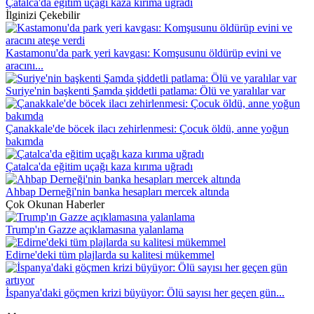
Çatalca'da eğitim uçağı kaza kırıma uğradı
İlginizi Çekebilir
Kastamonu'da park yeri kavgası: Komşusunu öldürüp evini ve
aracını...
Suriye'nin başkenti Şamda şiddetli patlama: Ölü ve yaralılar var
Çanakkale'de böcek ilacı zehirlenmesi: Çocuk öldü, anne yoğun
bakımda
Çatalca'da eğitim uçağı kaza kırıma uğradı
Ahbap Derneği'nin banka hesapları mercek altında
Çok Okunan Haberler
Trump'ın Gazze açıklamasına yalanlama
Edirne'deki tüm plajlarda su kalitesi mükemmel
İspanya'daki göçmen krizi büyüyor: Ölü sayısı her geçen gün...