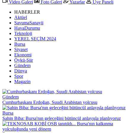
Video Galeri
Foto Galeri
Yazarlar
Üye Paneli
HABERLER
Aktüel
SavumaSanayii
HavaDurumu
Teknoloji
YEREL SEÇİM 2024
Bursa
Siyaset
Ekonomi
Öykü-Şiir
Gündem
Dünya
Spor
Magazin
Gündem
Cumhurbaşkanı Erdoğan, Suudi Arabistan yolcusu
Bursa
Şahin Biba: Bursa'nın geleceğini bütüncül anlayışla planlıyoruz