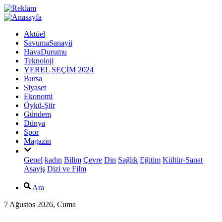
Aktüel
SavumaSanayii
HavaDurumu
Teknoloji
YEREL SEÇİM 2024
Bursa
Siyaset
Ekonomi
Öykü-Şiir
Gündem
Dünya
Spor
Magazin
Genel
kadın
Bilim
Çevre
Din
Sağlık
Eğitim
Kültür-Sanat
Asayiş
Dizi ve Film
Ara
7 Ağustos 2026, Cuma