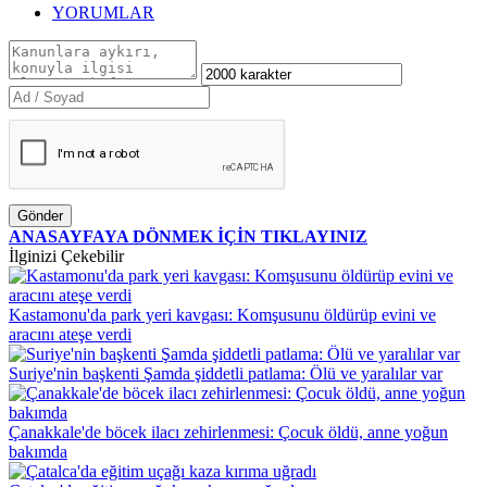
YORUMLAR
Gönder
ANASAYFAYA DÖNMEK İÇİN TIKLAYINIZ
İlginizi Çekebilir
Kastamonu'da park yeri kavgası: Komşusunu öldürüp evini ve
aracını ateşe verdi
Suriye'nin başkenti Şamda şiddetli patlama: Ölü ve yaralılar var
Çanakkale'de böcek ilacı zehirlenmesi: Çocuk öldü, anne yoğun
bakımda