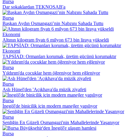
Bursa
Dar sokaklardan TEKNOSAB'a
Bursa
Başkan Aydın Osmangazi’nin Nabzını Sahada Tuttu
Ekonomi
Altının kilogram fiyatı 6 milyon 673 bin liraya yükseldi
Ekonomi
TAPSİAD: Ormanları korumak, üretim gücünü korumaktır
Bursa
Yıldırım'da çocuklar hem öğreniyor hem eğleniyor
Bursa
Aslı Hünel'den 'Açıkhava'da müzik ziyafeti
Bursa
İnegöl'de binicilik için modern manejler yapılıyor
Bursa
Şenliğin En Güzeli Osmangazi'nin Mahallelerinde Yaşanıyor
Bursa