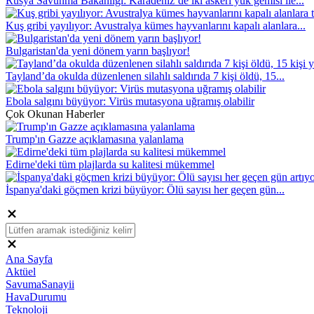
Rusya Savunma Bakanlığı: Karadeniz’de iki askeri yük gemisi ile...
Kuş gribi yayılıyor: Avustralya kümes hayvanlarını kapalı alanlara...
Bulgaristan'da yeni dönem yarın başlıyor!
Tayland’da okulda düzenlenen silahlı saldırıda 7 kişi öldü, 15...
Ebola salgını büyüyor: Virüs mutasyona uğramış olabilir
Çok Okunan Haberler
Trump'ın Gazze açıklamasına yalanlama
Edirne'deki tüm plajlarda su kalitesi mükemmel
İspanya'daki göçmen krizi büyüyor: Ölü sayısı her geçen gün...
Ana Sayfa
Aktüel
SavumaSanayii
HavaDurumu
Teknoloji