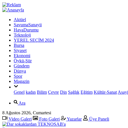
Aktüel
SavumaSanayii
HavaDurumu
Teknoloji
YEREL SEÇİM 2024
Bursa
Siyaset
Ekonomi
Öykü-Şiir
Gündem
Dünya
Spor
Magazin
Genel
kadın
Bilim
Çevre
Din
Sağlık
Eğitim
Kültür-Sanat
Asayi
Ara
8 Ağustos 2026, Cumartesi
Video Galeri
Foto Galeri
Yazarlar
Üye Paneli