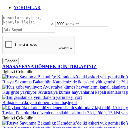
YORUMLAR
Gönder
ANASAYFAYA DÖNMEK İÇİN TIKLAYINIZ
İlginizi Çekebilir
Rusya Savunma Bakanlığı: Karadeniz’de iki askeri yük gemisi ile Yuj
Kuş gribi yayılıyor: Avustralya kümes hayvanlarını kapalı alanlara taş
Bulgaristan'da yeni dönem yarın başlıyor!
Tayland’da okulda düzenlenen silahlı saldırıda 7 kişi öldü, 15 kişi yar
İlginizi Çekebilir