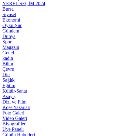
YEREL SEÇİM 2024
Bursa
Siyaset
Ekonomi
Öykü-Şiir
Gündem
Dünya
Spor
Magazin
Genel
kadın
Bilim
Çevre
Din
Sağlık
Eğitim
Kültür-Sanat
Asayiş
Dizi ve Film
Köşe Yazarları
Foto Galeri
Video Galeri
Biyografiler
Üye Paneli
Günün Haberleri