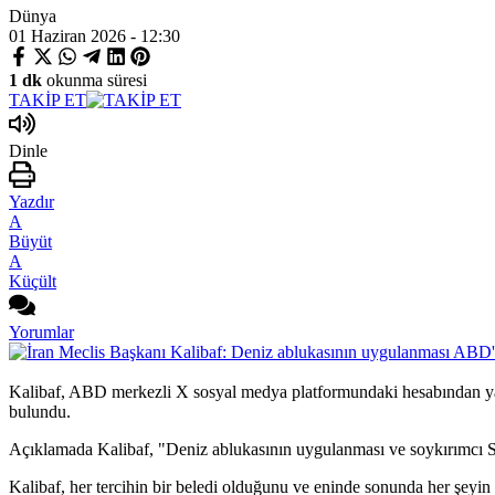
Dünya
01 Haziran 2026 - 12:30
1 dk
okunma süresi
TAKİP ET
Dinle
Yazdır
A
Büyüt
A
Küçült
Yorumlar
Kalibaf, ABD merkezli X sosyal medya platformundaki hesabından yapt
bulundu.
Açıklamada Kalibaf, "Deniz ablukasının uygulanması ve soykırımcı Siy
Kalibaf, her tercihin bir beledi olduğunu ve eninde sonunda her şeyin yerli