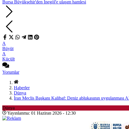
Bursa Büyükşehir'den İnegöl'e ulaşım hamlesi
A
Büyüt
A
Küçült
Yorumlar
Haberler
Dünya
İran Meclis Başkanı Kalibaf: Deniz ablukasının uygulanması AB
Dünya
Yayınlanma: 01 Haziran 2026 - 12:30