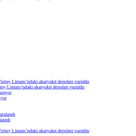
nıy Limanı’ndaki akaryakıt depoları vuruldu
ıyor
alandı