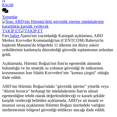
A
Küçült
Yorumlar
TAKİP ET
Fars
haber
Ajansı'nın yayımladığı Karargah açıklaması, ABD
Merkez Kuvvetler Komutanlığı'nın (CENTCOM) Bahreyn'in
başkenti Manama'da bölgedeki 11 ülkenin üst düzey askeri
yetkililerinin katılımıyla düzenlediği güvenlik toplantısının ardından
geldi.
Açıklamada, Hürmüz Boğazı'nın İran'ın egemenlik alanında
bulunduğu ve bu stratejik su yolunun güvenliği ile istikrarının
korunmasının İran Silahlı Kuvvetleri’nin "kırmızı çizgisi" olduğu
ifade edildi.
ABD'nin Hürmüz Boğazı'ndaki "güvenlik işlerine" yönelik veya
"düzeni bozucu" herhangi bir müdahalesinin İran'ın ulusal
egemenliğine tehdit olarak değerlendirileceği ve kararlı şekilde
karşılık verileceği belirtilen açıklamada, ABD'ye ait insanlı ve
insansız savaş uçaklarının Hürmüz Boğazı üzerindeki varlığını
sürdürmesinin bölgesel güvenliği tehlikeye atacağı ifade edildi.