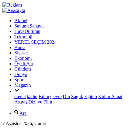
Aktüel
SavumaSanayii
HavaDurumu
Teknoloji
YEREL SEÇİM 2024
Bursa
Siyaset
Ekonomi
Öykü-Şiir
Gündem
Dünya
Spor
Magazin
Genel
kadın
Bilim
Çevre
Din
Sağlık
Eğitim
Kültür-Sanat
Asayiş
Dizi ve Film
Ara
7 Ağustos 2026, Cuma