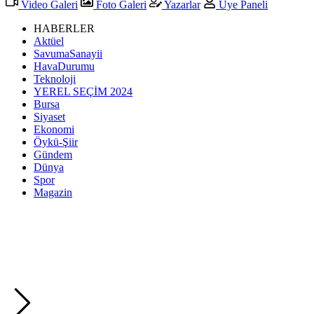
Video Galeri
Foto Galeri
Yazarlar
Üye Paneli
HABERLER
Aktüel
SavumaSanayii
HavaDurumu
Teknoloji
YEREL SEÇİM 2024
Bursa
Siyaset
Ekonomi
Öykü-Şiir
Gündem
Dünya
Spor
Magazin