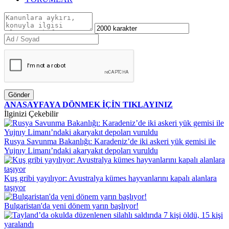
Gönder
ANASAYFAYA DÖNMEK İÇİN TIKLAYINIZ
İlginizi Çekebilir
Rusya Savunma Bakanlığı: Karadeniz’de iki askeri yük gemisi ile
Yujnıy Limanı’ndaki akaryakıt depoları vuruldu
Kuş gribi yayılıyor: Avustralya kümes hayvanlarını kapalı alanlara
taşıyor
Bulgaristan'da yeni dönem yarın başlıyor!