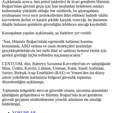
Açıklamada ayrıca, tüm petrol tankerleri ile ticari gemilerin Hürmüz
Boğazı'ndan güvenli geçiş için İran tarafından belirlenen rotaları
kullanmakla yükümlü olduğu öne sürülerek, bu güzergahlara
uyulmaması veya seyir protokollerinin ihlal edilmesi halinde silahlı
kuvvetlerin derhal ve kararlı şekilde karşılık vereceği, bu durumun
ihlalde bulunan gemilerin güvenliğini tehlikeye atacağı kaydedildi.
Karargahtan yapılan açıklamada, şu ifadelere yer verildi:
"İran, Hürmüz Boğazı'ndaki egemenlik haklarını koruma
konusunda, ABD ordusu ve onun destekçileri tarafından
gerçekleştirilebilecek her türlü ihlal ve saldırıyı bertaraf etmek için
gerekli gördüğü hiçbir tedbirden kaçınmayacaktır."
CENTCOM, dün, Bahreyn Savunma Kuvvetleri'nin ev sahipliğinde
Mısır, Ürdün, Kuveyt, Lübnan, Umman, Katar, Suudi Arabistan,
Suriye, Birleşik Arap Emirlikleri (BAE) ve Yemen'den üst düzey
askeri yetkililerin katılımıyla bölgesel güvenlik toplantısı
düzenlendiğini açıklamıştı.
Toplantıda bölgedeki mevcut güvenlik ortamı, savunma alanındaki
işbirliğinin geliştirilmesi ve Hürmüz Boğazı'nda ticari gemilerin
güvenli geçişinin sürdürülmesine yönelik adımların ele alındığı
bildirilmişti.
YORUMLAR