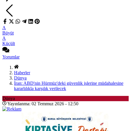
A
Büyüt
A
Küçült
Yorumlar
Haberler
Dünya
İran: ABD'nin Hürmüz'deki güvenlik işlerine müdahalesine
kararlılıkla karşılık verilecek
Dünya
Yayınlanma: 02 Temmuz 2026 - 12:50