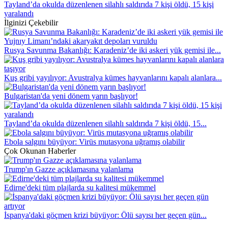
Tayland’da okulda düzenlenen silahlı saldırıda 7 kişi öldü, 15 kişi
yaralandı
İlginizi Çekebilir
Rusya Savunma Bakanlığı: Karadeniz’de iki askeri yük gemisi ile...
Kuş gribi yayılıyor: Avustralya kümes hayvanlarını kapalı alanlara...
Bulgaristan'da yeni dönem yarın başlıyor!
Tayland’da okulda düzenlenen silahlı saldırıda 7 kişi öldü, 15...
Ebola salgını büyüyor: Virüs mutasyona uğramış olabilir
Çok Okunan Haberler
Trump'ın Gazze açıklamasına yalanlama
Edirne'deki tüm plajlarda su kalitesi mükemmel
İspanya'daki göçmen krizi büyüyor: Ölü sayısı her geçen gün...