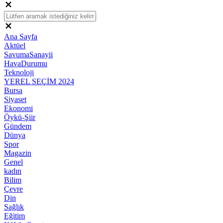
Ana Sayfa
Aktüel
SavumaSanayii
HavaDurumu
Teknoloji
YEREL SEÇİM 2024
Bursa
Siyaset
Ekonomi
Öykü-Şiir
Gündem
Dünya
Spor
Magazin
Genel
kadın
Bilim
Çevre
Din
Sağlık
Eğitim