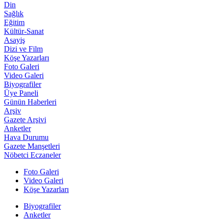
Din
Sağlık
Eğitim
Kültür-Sanat
Asayiş
Dizi ve Film
Köşe Yazarları
Foto Galeri
Video Galeri
Biyografiler
Üye Paneli
Günün Haberleri
Arşiv
Gazete Arşivi
Anketler
Hava Durumu
Gazete Manşetleri
Nöbetci Eczaneler
Foto Galeri
Video Galeri
Köşe Yazarları
Biyografiler
Anketler