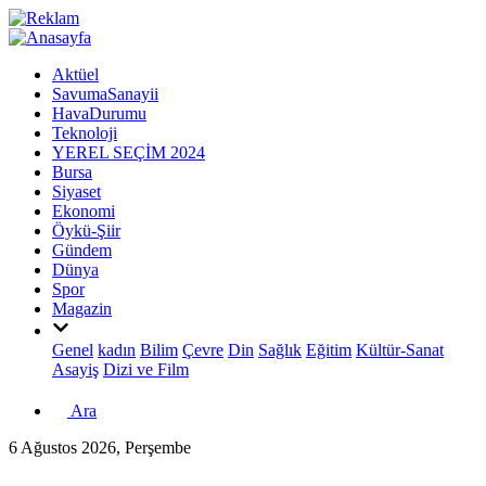
Aktüel
SavumaSanayii
HavaDurumu
Teknoloji
YEREL SEÇİM 2024
Bursa
Siyaset
Ekonomi
Öykü-Şiir
Gündem
Dünya
Spor
Magazin
Genel
kadın
Bilim
Çevre
Din
Sağlık
Eğitim
Kültür-Sanat
Asayiş
Dizi ve Film
Ara
6 Ağustos 2026, Perşembe