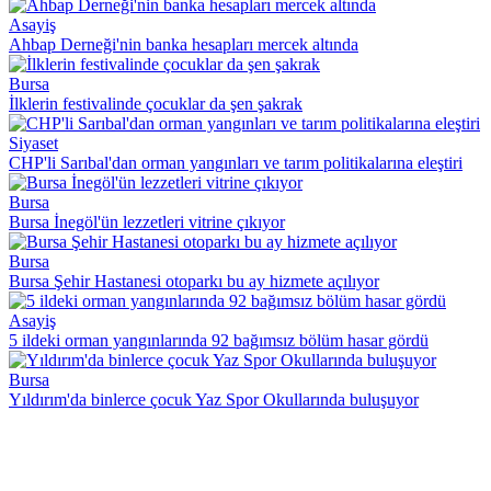
Asayiş
Ahbap Derneği'nin banka hesapları mercek altında
Bursa
İlklerin festivalinde çocuklar da şen şakrak
Siyaset
CHP'li Sarıbal'dan orman yangınları ve tarım politikalarına eleştiri
Bursa
Bursa İnegöl'ün lezzetleri vitrine çıkıyor
Bursa
Bursa Şehir Hastanesi otoparkı bu ay hizmete açılıyor
Asayiş
5 ildeki orman yangınlarında 92 bağımsız bölüm hasar gördü
Bursa
Yıldırım'da binlerce çocuk Yaz Spor Okullarında buluşuyor