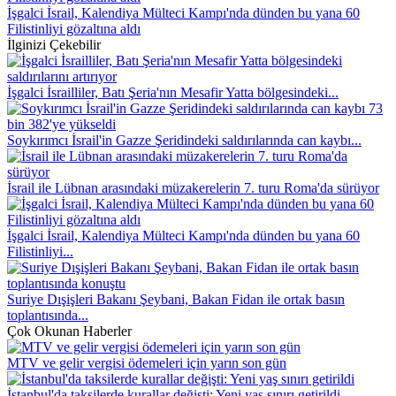
İşgalci İsrail, Kalendiya Mülteci Kampı'nda dünden bu yana 60
Filistinliyi gözaltına aldı
İlginizi Çekebilir
İşgalci İsrailliler, Batı Şeria'nın Mesafir Yatta bölgesindeki...
Soykırımcı İsrail'in Gazze Şeridindeki saldırılarında can kaybı...
İsrail ile Lübnan arasındaki müzakerelerin 7. turu Roma'da sürüyor
İşgalci İsrail, Kalendiya Mülteci Kampı'nda dünden bu yana 60
Filistinliyi...
Suriye Dışişleri Bakanı Şeybani, Bakan Fidan ile ortak basın
toplantısında...
Çok Okunan Haberler
MTV ve gelir vergisi ödemeleri için yarın son gün
İstanbul'da taksilerde kurallar değişti: Yeni yaş sınırı getirildi