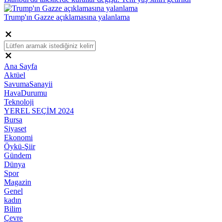
Trump'ın Gazze açıklamasına yalanlama
Ana Sayfa
Aktüel
SavumaSanayii
HavaDurumu
Teknoloji
YEREL SEÇİM 2024
Bursa
Siyaset
Ekonomi
Öykü-Şiir
Gündem
Dünya
Spor
Magazin
Genel
kadın
Bilim
Çevre