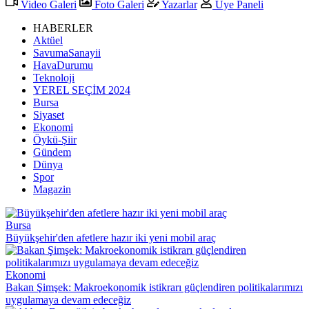
Video Galeri
Foto Galeri
Yazarlar
Üye Paneli
HABERLER
Aktüel
SavumaSanayii
HavaDurumu
Teknoloji
YEREL SEÇİM 2024
Bursa
Siyaset
Ekonomi
Öykü-Şiir
Gündem
Dünya
Spor
Magazin
Bursa
Büyükşehir'den afetlere hazır iki yeni mobil araç
Ekonomi
Bakan Şimşek: Makroekonomik istikrarı güçlendiren politikalarımızı
uygulamaya devam edeceğiz