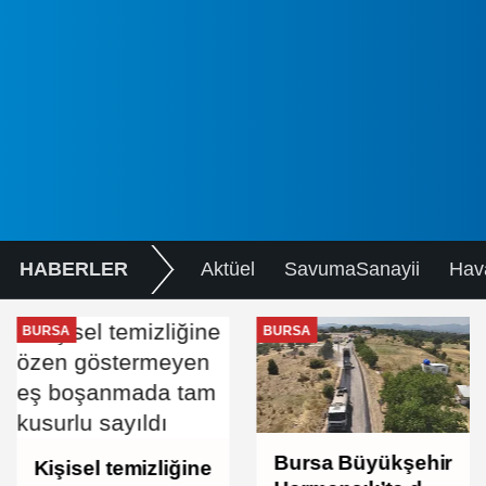
HABERLER
Aktüel
SavumaSanayii
Hav
BURSA
BURSA
Bursa Büyükşehir
Kişisel temizliğine