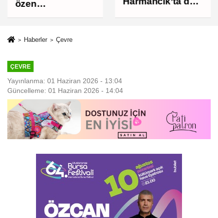
Harmancık’ta da
özen
yolları yeniliyor
göstermeyen eş
boşanmada tam
kusurlu sayıldı
Haberler
Çevre
ÇEVRE
Yayınlanma: 01 Haziran 2026 - 13:04
Güncelleme: 01 Haziran 2026 - 14:04