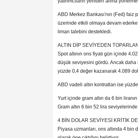
yatırımcıların yeniden alıma yönelmesi
ABD Merkez Bankası'nın (Fed) faiz pol
üzerinde etkili olmaya devam ederken
liman talebini destekledi.
ALTIN DİP SEVİYEDEN TOPARLA
Spot altının ons fiyatı gün içinde 4.
düşük seviyesini gördü. Ancak daha so
yüzde 0,4 değer kazanarak 4.089 dola
ABD vadeli altın kontratları ise yüzd
Yurt içinde gram altın da 6 bin liran
Gram altın 6 bin 52 lira seviyelerinde
4 BİN DOLAR SEVİYESİ KRİTİK 
Piyasa uzmanları, ons altında 4 bin d
olarak öne çıktığını belirtiyor.