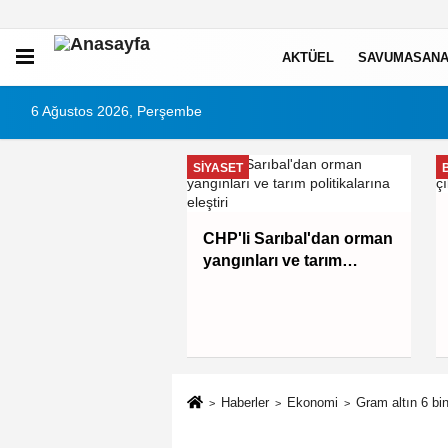
AKTÜEL
SAVUMASANA
6 Ağustos 2026, Perşembe
SIYASET
in festivalinde
CHP'li Sarıbal'dan orman
lar da şen şakrak
yangınları ve tarım
politikalarına eleştiri
Haberler
Ekonomi
Gram altın 6 bin