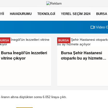
YII
HAVADURUMU
TEKNOLOJI
YEREL SEÇİM 2024
BURSA
Video G
BURSA
BURSA
Bursa İnegöl'ün lezzetleri
Bursa Şehir Hastanesi
vitrine çıkıyor
otoparkı bu ay hizmete
açılıyor
 liranın altına düştükten sonra 6.052 liraya çıktı.