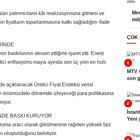
Mer
lan yatırımcıların kâr realizasyonuna gitmesi ve
mil
n fiyatların toparlanmasına katkı sağladığını ifade
ÇOK
RİNDE
n baskılarının devam ettiğine işaret etti. Enerji
etici enflasyonu mayıs ayında son üç yılın en hızlı
MTV v
son 
e açıklanacak Üretici Fiyat Endeksi verisi
in önümüzdeki dönemde izleyeceği para politikasına
niyor.
İstan
İNDE BASKI KURUYOR
Yeni y
oruma aracı olarak görülmesine rağmen yüksek faiz
ı oluşturduğunu belirtiyor.