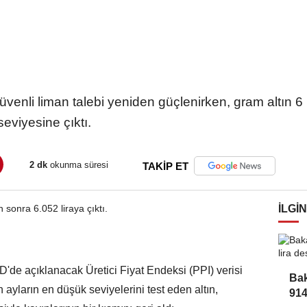
üvenli liman talebi yeniden güçlenirken, gram altın 6 bin
seviyesine çıktı.
2 dk
okunma süresi
TAKİP ET
İLGIN
BD'de açıklanacak Üretici Fiyat Endeksi (PPI) verisi
Bak
ayların en düşük seviyelerini test eden altın,
914