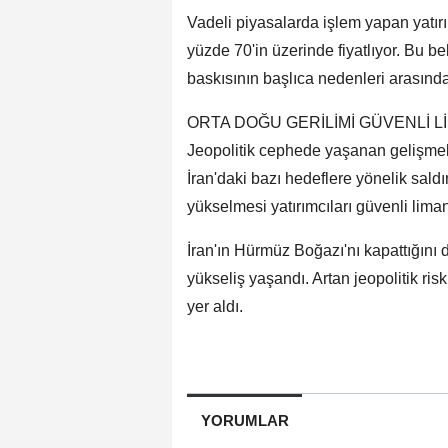
Vadeli piyasalarda işlem yapan yatırım
yüzde 70'in üzerinde fiyatlıyor. Bu be
baskısının başlıca nedenleri arasında 
ORTA DOĞU GERİLİMİ GÜVENLİ Lİ
Jeopolitik cephede yaşanan gelişmele
İran'daki bazı hedeflere yönelik sald
yükselmesi yatırımcıları güvenli liman 
İran'ın Hürmüz Boğazı'nı kapattığını 
yükseliş yaşandı. Artan jeopolitik ris
yer aldı.
YORUMLAR