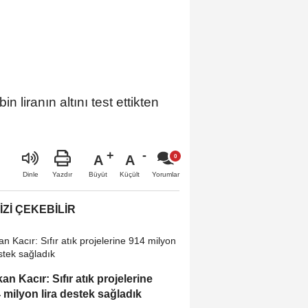
 liranın altını test ettikten
A
A
Büyüt
Küçült
Dinle
Yazdır
Yorumlar
IZI ÇEKEBILIR
an Kacır: Sıfır atık projelerine
 milyon lira destek sağladık