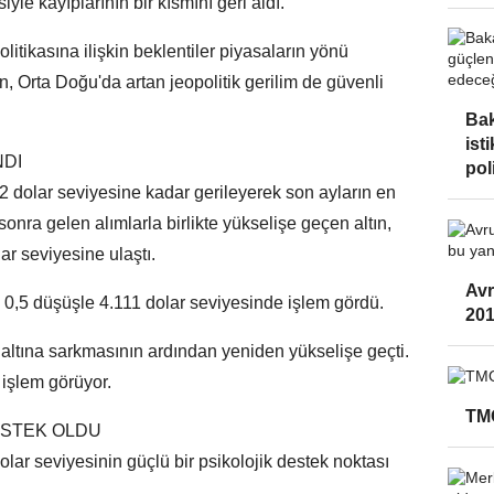
yle kayıplarının bir kısmını geri aldı.
itikasına ilişkin beklentiler piyasaların yönü
, Orta Doğu'da artan jeopolitik gerilim de güvenli
Ba
ist
NDI
poli
022 dolar seviyesine kadar gerileyerek son ayların en
nra gelen alımlarla birlikte yükselişe geçen altın,
r seviyesine ulaştı.
Avr
e 0,5 düşüşle 4.111 dolar seviyesinde işlem gördü.
201
ın altına sarkmasının ardından yeniden yükselişe geçti.
 işlem görüyor.
TMO
DESTEK OLDU
olar seviyesinin güçlü bir psikolojik destek noktası