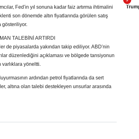
Trump
cılar, Fed'in yıl sonuna kadar faiz artırma ihtimalini
klenti son dönemde altın fiyatlarında görülen satış
gösteriliyor.
MAN TALEBİNİ ARTIRDI
r de piyasalarda yakından takip ediliyor. ABD'nin
ırılar düzenlediğini açıklaması ve bölgede tansiyonun
varlıklara yöneltti.
duyurmasının ardından petrol fiyatlarında da sert
kler, altına olan talebi destekleyen unsurlar arasında