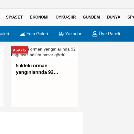
SIYASET
EKONOMI
ÖYKÜ-ŞIIR
GÜNDEM
DÜNYA
SP
aleri
Foto Galeri
Yazarlar
Üye Paneli
ASAYIŞ
BURSA
5 ildeki orman
Yıldırım'da binlerce
yangınlarında 92
çocuk Yaz Spor
bağımsız bölüm hasar
Okullarında buluşu
gördü