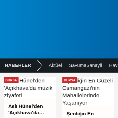
HABERLER
Aktüel
SavumaSanayii
Hav
BURSA
BURSA
Aslı Hünel'den
'Açıkhava'da
Şenliğin En