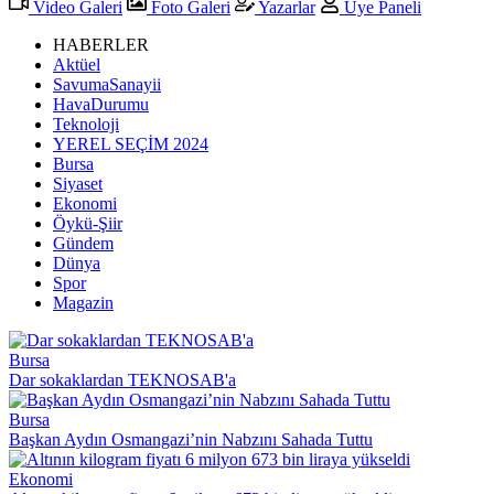
Video Galeri
Foto Galeri
Yazarlar
Üye Paneli
HABERLER
Aktüel
SavumaSanayii
HavaDurumu
Teknoloji
YEREL SEÇİM 2024
Bursa
Siyaset
Ekonomi
Öykü-Şiir
Gündem
Dünya
Spor
Magazin
Bursa
Dar sokaklardan TEKNOSAB'a
Bursa
Başkan Aydın Osmangazi’nin Nabzını Sahada Tuttu
Ekonomi