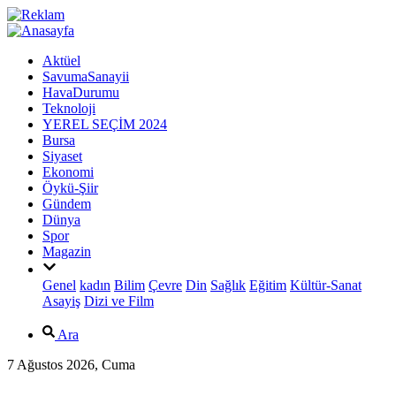
Aktüel
SavumaSanayii
HavaDurumu
Teknoloji
YEREL SEÇİM 2024
Bursa
Siyaset
Ekonomi
Öykü-Şiir
Gündem
Dünya
Spor
Magazin
Genel
kadın
Bilim
Çevre
Din
Sağlık
Eğitim
Kültür-Sanat
Asayiş
Dizi ve Film
Ara
7 Ağustos 2026, Cuma