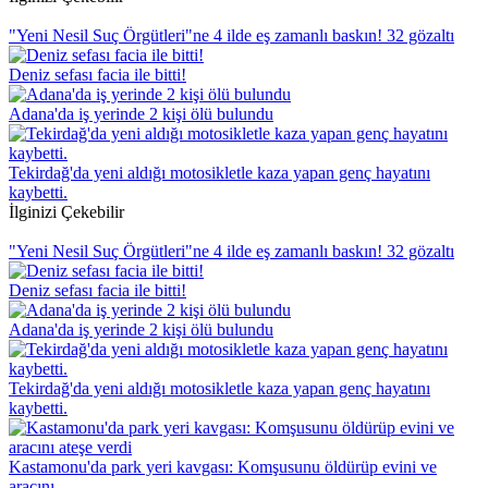
"Yeni Nesil Suç Örgütleri"ne 4 ilde eş zamanlı baskın! 32 gözaltı
Deniz sefası facia ile bitti!
Adana'da iş yerinde 2 kişi ölü bulundu
Tekirdağ'da yeni aldığı motosikletle kaza yapan genç hayatını
kaybetti.
İlginizi Çekebilir
"Yeni Nesil Suç Örgütleri"ne 4 ilde eş zamanlı baskın! 32 gözaltı
Deniz sefası facia ile bitti!
Adana'da iş yerinde 2 kişi ölü bulundu
Tekirdağ'da yeni aldığı motosikletle kaza yapan genç hayatını
kaybetti.
Kastamonu'da park yeri kavgası: Komşusunu öldürüp evini ve
aracını...