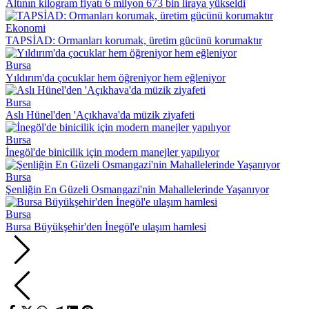
Altının kilogram fiyatı 6 milyon 673 bin liraya yükseldi
Ekonomi
TAPSİAD: Ormanları korumak, üretim gücünü korumaktır
Bursa
Yıldırım'da çocuklar hem öğreniyor hem eğleniyor
Bursa
Aslı Hünel'den 'Açıkhava'da müzik ziyafeti
Bursa
İnegöl'de binicilik için modern manejler yapılıyor
Bursa
Şenliğin En Güzeli Osmangazi'nin Mahallelerinde Yaşanıyor
Bursa
Bursa Büyükşehir'den İnegöl'e ulaşım hamlesi