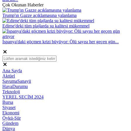
Çok Okunan Haberler
Trump'ın Gazze açıklamasına yalanlama
Edirne'deki tüm plajlarda su kalitesi mükemmel
İspanya'daki göçmen krizi büyüyor: Ölü sayısı her geçen gün...
Ana Sayfa
Aktüel
SavumaSanayii
HavaDurumu
Teknoloji
YEREL SEÇİM 2024
Bursa
Siyaset
Ekonomi
Öykü-Şiir
Gündem
Dünya