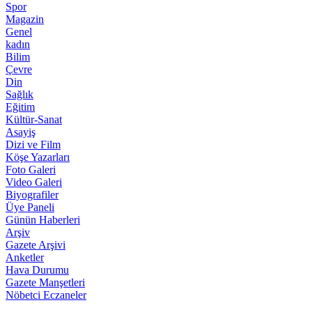
Spor
Magazin
Genel
kadın
Bilim
Çevre
Din
Sağlık
Eğitim
Kültür-Sanat
Asayiş
Dizi ve Film
Köşe Yazarları
Foto Galeri
Video Galeri
Biyografiler
Üye Paneli
Günün Haberleri
Arşiv
Gazete Arşivi
Anketler
Hava Durumu
Gazete Manşetleri
Nöbetci Eczaneler