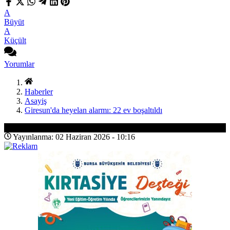
A
Büyüt
A
Küçült
Yorumlar
Haberler
Asayiş
Giresun'da heyelan alarmı: 22 ev boşaltıldı
Asayiş
Yayınlanma: 02 Haziran 2026 - 10:16