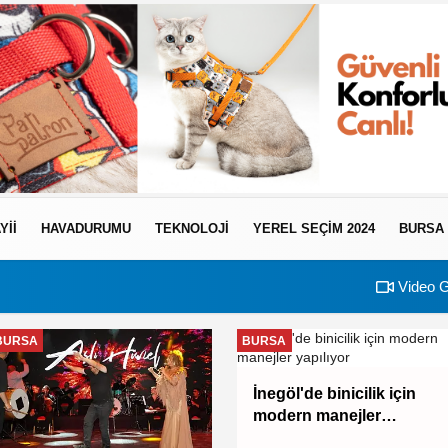
YII
HAVADURUMU
TEKNOLOJI
YEREL SEÇİM 2024
BURSA
Video G
BURSA
BURSA
İnegöl'de binicilik için
modern manejler
yapılıyor