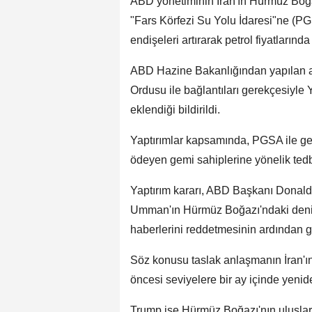
ABD yönetiminin İran'ın Hürmüz Boğ
"Fars Körfezi Su Yolu İdaresi"ne (PGS
endişeleri artırarak petrol fiyatları
ABD Hazine Bakanlığından yapılan a
Ordusu ile bağlantıları gerekçesiyle Y
eklendiği bildirildi.
Yaptırımlar kapsamında, PGSA ile ge
ödeyen gemi sahiplerine yönelik tedb
Yaptırım kararı, ABD Başkanı Donald 
Umman'ın Hürmüz Boğazı'ndaki deniz t
haberlerini reddetmesinin ardından g
Söz konusu taslak anlaşmanın İran'ın
öncesi seviyelere bir ay içinde yenid
Trump ise Hürmüz Boğazı'nın uluslar