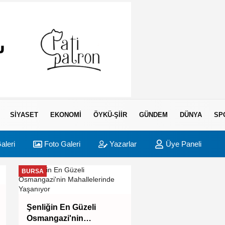
SIYASET
EKONOMI
ÖYKÜ-ŞIIR
GÜNDEM
DÜNYA
SP
aleri
Foto Galeri
Yazarlar
Üye Paneli
BURSA
BURSA
Bursa Büyükşehir'
Şenliğin En Güzeli
İnegöl'e ulaşım ha
Osmangazi'nin