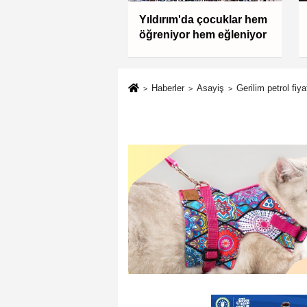
AD: Ormanları
Yıldırım'da çocuklar hem
ak, üretim gücünü
öğreniyor hem eğleniyor
aktır
Haberler
Asayiş
Gerilim petrol fiyat