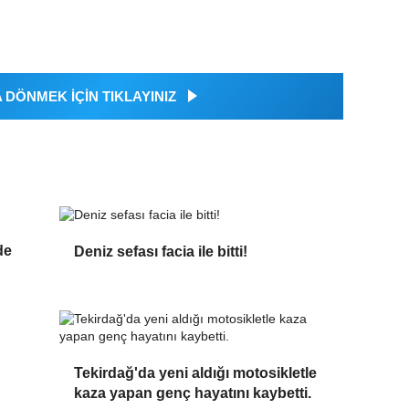
DÖNMEK İÇİN TIKLAYINIZ
de
Deniz sefası facia ile bitti!
Tekirdağ'da yeni aldığı motosikletle
kaza yapan genç hayatını kaybetti.