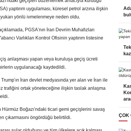
azı'ndaki geçişleri düzenlemek amacıyla kurduğu
Ada
A) yaptırım uygulaması, küresel petrol arzına ilişkin
bu
nda yukarı yönlü ivmelenmeye neden oldu.
çıklamada, PGSA'nın İran Devrim Muhafızları
abancı Varlıkları Kontrol Ofisinin yaptırım listesine
Tek
kaz
çiş anlaşması yapan veya kuruluşa geçiş ücreti
irlerin uygulanacağı kaydedildi.
Trump'ın İran devlet medyasında yer alan ve İran ile
Kas
rafiğini ortak yöneteceğine ilişkin taslak anlaşma
Kom
eldi.
arac
 Hürmüz Boğazı'ndaki ticari gemi geçişlerini savaş
ÇOK
en çıkarmasını öngördüğü belirtildi.
arası sular olduğunu ve tüm ülkelere açık kalması