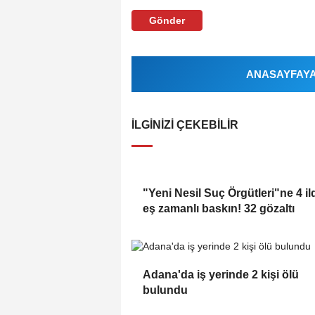
Gönder
ANASAYFAYA 
İLGINIZI ÇEKEBILIR
"Yeni Nesil Suç Örgütleri"ne 4 il
eş zamanlı baskın! 32 gözaltı
Adana'da iş yerinde 2 kişi ölü
bulundu