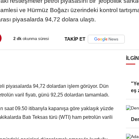
i restleşmeler petrol piyasasını bir 'jeopolitik sar
hamlesi ve Hürmüz Boğazı üzerindeki kontrol tartışma
rası piyasalarda 94,72 dolara ulaştı.
2 dk
okunma süresi
TAKİP ET
İLGIN
"Ye
adeli piyasalarda 94,72 dolardan işlem görüyor. Dün
eş 
rolün varil fiyatı, günü 92,25 dolardan tamamladı.
gün saat 09.50 itibarıyla kapanışa göre yaklaşık yüzde
akikalarda Batı Teksas türü (WTI) ham petrolün varili
Deni