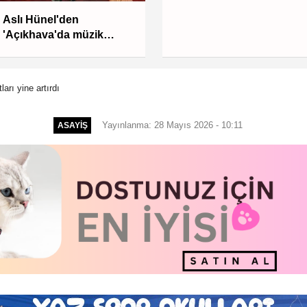
Aslı Hünel'den
'Açıkhava'da müzik
ziyafeti
ları yine artırdı
Yayınlanma: 28 Mayıs 2026 - 10:11
ASAYIŞ