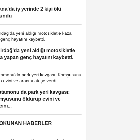
na'da iş yerinde 2 kişi ölü
lundu
irdağ'da yeni aldığı motosikletle
a yapan genç hayatını kaybetti.
tamonu'da park yeri kavgası:
şusunu öldürüp evini ve
ını...
 OKUNAN HABERLER