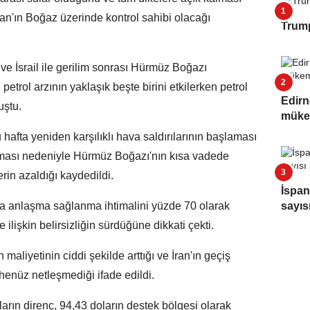
man'ın Boğaz üzerinde kontrol sahibi olacağı
Trump
e İsrail ile gerilim sonrası Hürmüz Boğazı
 petrol arzının yaklaşık beşte birini etkilerken petrol
Edirn
uştu.
müke
hafta yeniden karşılıklı hava saldırılarının başlaması
aması nedeniyle Hürmüz Boğazı'nın kısa vadede
rin azaldığı kaydedildi.
İspan
sayıs
 anlaşma sağlanma ihtimalini yüzde 70 olarak
ilişkin belirsizliğin sürdüğüne dikkati çekti.
maliyetinin ciddi şekilde arttığı ve İran'ın geçiş
enüz netleşmediği ifade edildi.
ların direnç, 94,43 doların destek bölgesi olarak