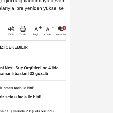
kaç' gibi dalgalandırmaya devam
larıyla ibre yeniden yükselişe
A
A
Büyüt
Küçült
Dinle
Yazdır
Yorumlar
IZI ÇEKEBILIR
ni Nesil Suç Örgütleri"ne 4 ilde
zamanlı baskın! 32 gözaltı
z sefası facia ile bitti!