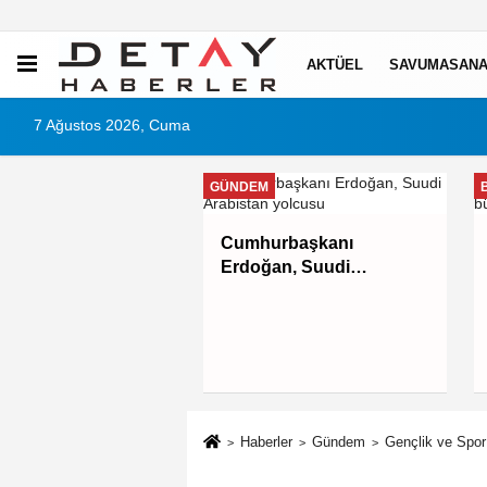
AKTÜEL
SAVUMASANA
7 Ağustos 2026, Cuma
GÜNDEM
 Büyükşehir'den
Cumhurbaşkanı
l'e ulaşım hamlesi
Erdoğan, Suudi
Arabistan yolcusu
Haberler
Gündem
Gençlik ve Spor