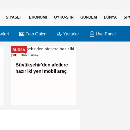
SIYASET
EKONOMI
ÖYKÜ-ŞIIR
GÜNDEM
DÜNYA
SP
aleri
Foto Galeri
Yazarlar
Üye Paneli
BURSA
EKONOMI
Büyükşehir'den afetlere
Bakan Şimşek:
hazır iki yeni mobil araç
Makroekonomik isti
güçlendiren
politikalarımızı
uygulamaya deva
edeceğiz