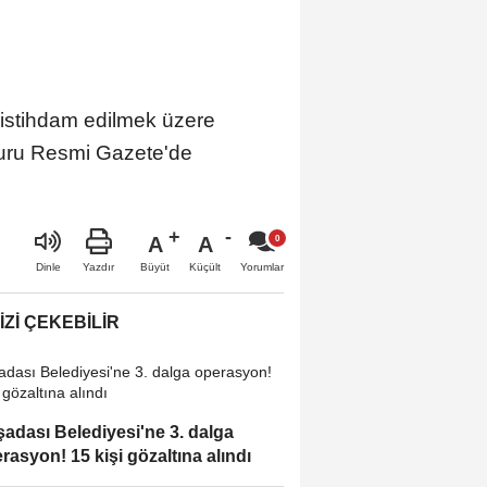
e istihdam edilmek üzere
uyuru Resmi Gazete'de
A
A
Büyüt
Küçült
Dinle
Yazdır
Yorumlar
IZI ÇEKEBILIR
adası Belediyesi'ne 3. dalga
rasyon! 15 kişi gözaltına alındı