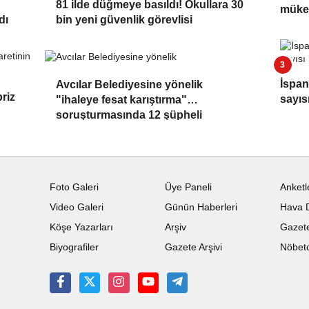
81 ilde düğmeye basıldı! Okullara 30
müke
dı
bin yeni güvenlik görevlisi
İspan
Avcılar Belediyesine yönelik
riz
sayıs
"ihaleye fesat karıştırma"
soruşturmasında 12 şüpheli
adliyede
Foto Galeri
Üye Paneli
Anketl
Video Galeri
Günün Haberleri
Hava 
Köşe Yazarları
Arşiv
Gazete
Biyografiler
Gazete Arşivi
Nöbetc