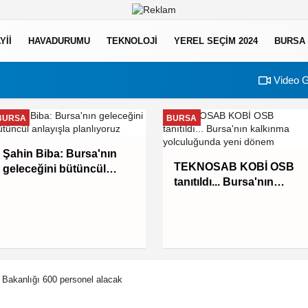
YII
HAVADURUMU
TEKNOLOJI
YEREL SEÇİM 2024
BURSA
Video G
BURSA
BURSA
Şahin Biba: Bursa'nın
TEKNOSAB KOBİ OSB
geleceğini bütüncül
tanıtıldı... Bursa'nın
anlayışla planlıyoruz
kalkınma yolculuğunda
yeni dönem
 Bakanlığı 600 personel alacak