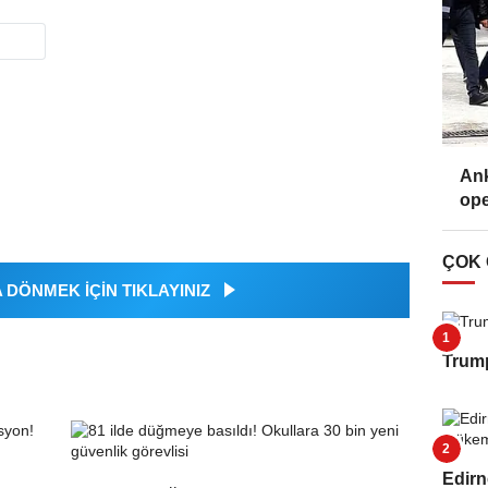
Ank
ope
ÇOK
DÖNMEK İÇİN TIKLAYINIZ
Trump
Edirn