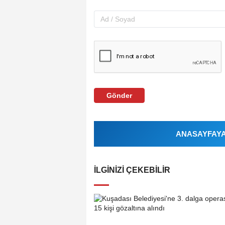
Gönder
ANASAYFAYA 
İLGINIZI ÇEKEBILIR