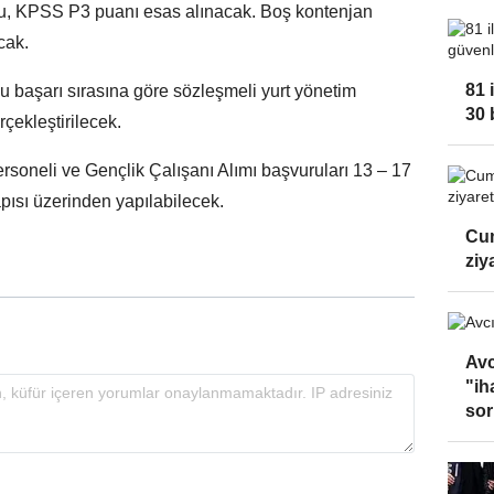
u, KPSS P3 puanı esas alınacak. Boş kontenjan
cak.
81 
 başarı sırasına göre sözleşmeli yurt yönetim
30 
rçekleştirilecek.
rsoneli ve Gençlik Çalışanı Alımı başvuruları 13 – 17
pısı üzerinden yapılabilecek.
Cum
ziy
Avc
"ih
sor