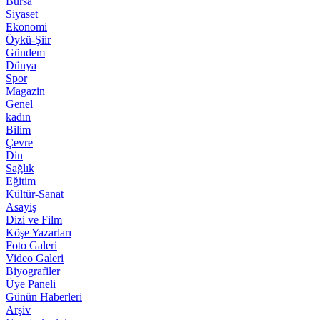
Bursa
Siyaset
Ekonomi
Öykü-Şiir
Gündem
Dünya
Spor
Magazin
Genel
kadın
Bilim
Çevre
Din
Sağlık
Eğitim
Kültür-Sanat
Asayiş
Dizi ve Film
Köşe Yazarları
Foto Galeri
Video Galeri
Biyografiler
Üye Paneli
Günün Haberleri
Arşiv