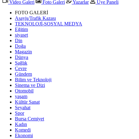
Video Galeri
Foto Galeri
Yazarlar
Üye Paneli
FOTO GALERİ
Asayiş/Trafik Kazası
TEKNOLOJİ-SOSYAL MEDYA
Eğitim
siyaset
Din
Doğa
Magazin
Dünya
Sağlık
Çevre
Gündem
Bilim ve Teknoloji
Sinema ve Dizi
Otomobil
yaşam
Kültür Sanat
Seyahat
Spor
Bursa Cemiyet
Kadın
Komedi
Ekonomi