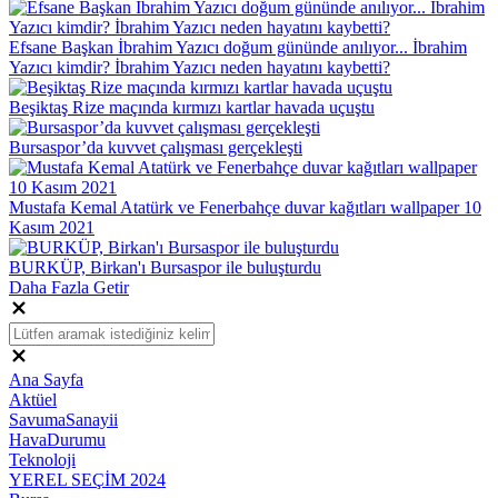
Efsane Başkan İbrahim Yazıcı doğum gününde anılıyor... İbrahim
Yazıcı kimdir? İbrahim Yazıcı neden hayatını kaybetti?
Beşiktaş Rize maçında kırmızı kartlar havada uçuştu
Bursaspor’da kuvvet çalışması gerçekleşti
Mustafa Kemal Atatürk ve Fenerbahçe duvar kağıtları wallpaper 10
Kasım 2021
BURKÜP, Birkan'ı Bursaspor ile buluşturdu
Daha Fazla Getir
Ana Sayfa
Aktüel
SavumaSanayii
HavaDurumu
Teknoloji
YEREL SEÇİM 2024