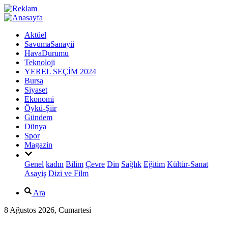
Aktüel
SavumaSanayii
HavaDurumu
Teknoloji
YEREL SEÇİM 2024
Bursa
Siyaset
Ekonomi
Öykü-Şiir
Gündem
Dünya
Spor
Magazin
Genel
kadın
Bilim
Çevre
Din
Sağlık
Eğitim
Kültür-Sanat
Asayiş
Dizi ve Film
Ara
8 Ağustos 2026, Cumartesi