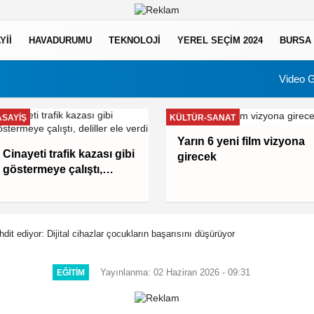
YII
HAVADURUMU
TEKNOLOJI
YEREL SEÇİM 2024
BURSA
Video G
ASAYIŞ
KÜLTÜR-SANAT
Yarın 6 yeni film vizyona
Cinayeti trafik kazası gibi
girecek
göstermeye çalıştı,
deliller ele verdi
hdit ediyor: Dijital cihazlar çocukların başarısını düşürüyor
Yayınlanma: 02 Haziran 2026 - 09:31
EĞITIM