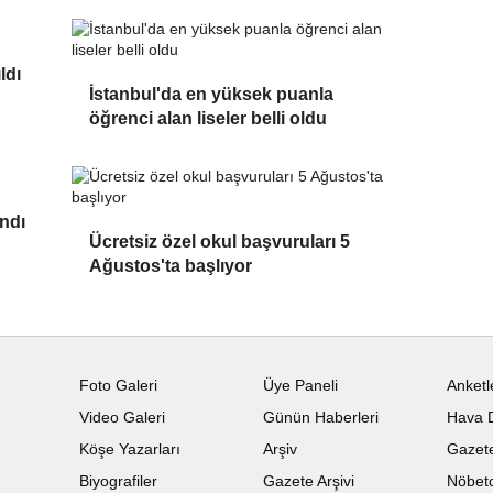
ldı
İstanbul'da en yüksek puanla
öğrenci alan liseler belli oldu
andı
Ücretsiz özel okul başvuruları 5
Ağustos'ta başlıyor
Foto Galeri
Üye Paneli
Anketl
Video Galeri
Günün Haberleri
Hava 
Köşe Yazarları
Arşiv
Gazete
Biyografiler
Gazete Arşivi
Nöbetc