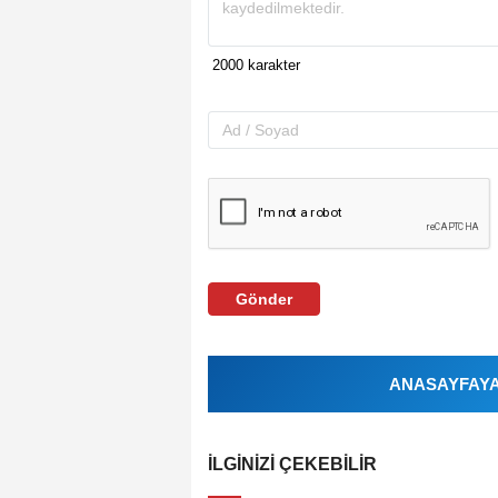
Gönder
ANASAYFAYA 
İLGINIZI ÇEKEBILIR