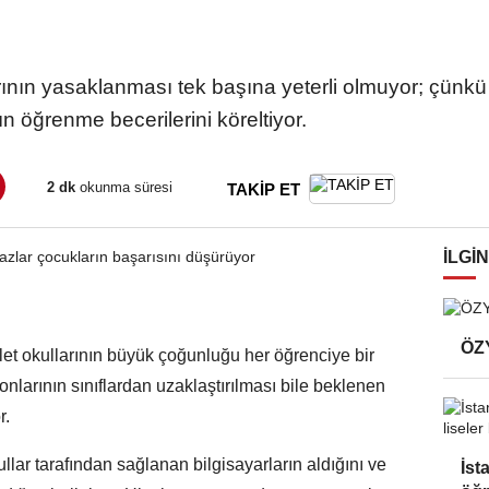
arının yasaklanması tek başına yeterli olmuyor; çünkü 
ın öğrenme becerilerini köreltiyor.
2 dk
okunma süresi
TAKİP ET
İLGIN
ÖZY
let okullarının büyük çoğunluğu her öğrenciye bir
fonlarının sınıflardan uzaklaştırılması bile beklenen
r.
ullar tarafından sağlanan bilgisayarların aldığını ve
İst