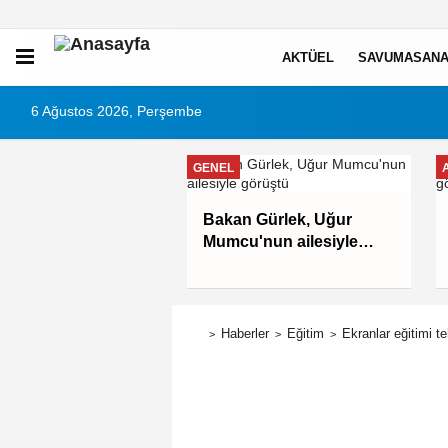
AKTÜEL
SAVUMASANA
6 Ağustos 2026, Perşembe
GENEL
ım'da binlerce
Bakan Gürlek, Uğur
 Yaz Spor
Mumcu'nun ailesiyle
arında buluşuyor
görüştü
Haberler
Eğitim
Ekranlar eğitimi te