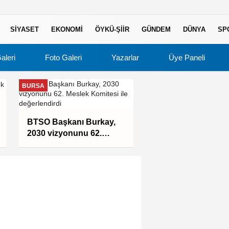
SIYASET
EKONOMI
ÖYKÜ-ŞIIR
GÜNDEM
DÜNYA
SP
aleri
Foto Galeri
Yazarlar
Üye Paneli
BURSA
BURSA
BTSO Başkanı Burkay,
Bursa Büyükşehir'
2030 vizyonunu 62.
Mudanya'nın altyap
Meslek Komitesi ile
güçlü yatırım
değerlendirdi