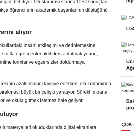
öğr
ğını belirtiyor. Uluslararası standart test sonuçları
tıkça öğrencilerin akademik başarılarının düştüğünü
LGS
erini alıyor
 okullardaki insani etkileşimi ve derinlemesine
k sınıfta öğretmenler aktif ders anlatmak yerine,
Ücr
n online formlar ve egzersizler doldurmaya
Ağu
süresinin azaltılmasını tavsiye ederken, okul ortamında
bırakması büyük bir çelişki yaratıyor. Sürekli ekrana
yor ve okula gitmek istemez hale geliyor.
Bak
pro
tuluyor
ÇOK
sılı materyalleri okuduklarında dijital ekranlara