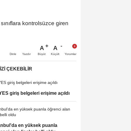
sınıflara kontrolsüzce giren
A
A
Büyüt
Küçült
Dinle
Yazdır
Yorumlar
IZI ÇEKEBILIR
ES giriş belgeleri erişime açıldı
anbul'da en yüksek puanla