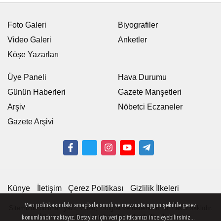
Foto Galeri
Biyografiler
Video Galeri
Anketler
Köşe Yazarları
Üye Paneli
Hava Durumu
Günün Haberleri
Gazete Manşetleri
Arşiv
Nöbetci Eczaneler
Gazete Arşivi
Künye
İletişim
Çerez Politikası
Gizlilik İlkeleri
Veri politikasındaki amaçlarla sınırlı ve mevzuata uygun şekilde çerez
Sitemizde bulunan yazı, video, fotoğraf ve haberlerin her hakkı saklıdır.
İzinsiz veya kaynak gösterilemeden kullanılamaz.
konumlandırmaktayız. Detaylar için veri politikamızı inceleyebilirsiniz...