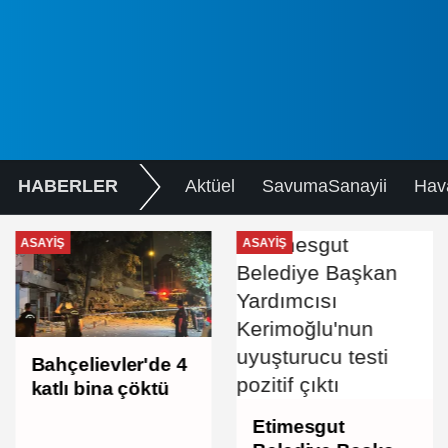
HABERLER
Aktüel
SavumaSanayii
Hav
ASAYIŞ
ASAYIŞ
Bahçelievler'de 4
katlı bina çöktü
Etimesgut