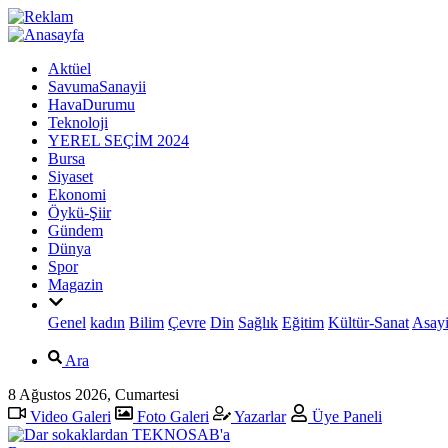
Aktüel
SavumaSanayii
HavaDurumu
Teknoloji
YEREL SEÇİM 2024
Bursa
Siyaset
Ekonomi
Öykü-Şiir
Gündem
Dünya
Spor
Magazin
Genel
kadın
Bilim
Çevre
Din
Sağlık
Eğitim
Kültür-Sanat
Asayi
Ara
8 Ağustos 2026, Cumartesi
Video Galeri
Foto Galeri
Yazarlar
Üye Paneli