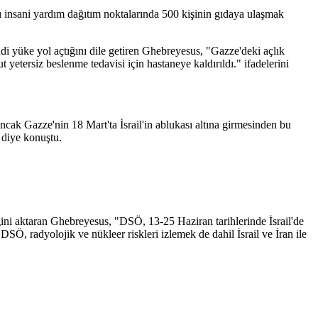
 insani yardım dağıtım noktalarında 500 kişinin gıdaya ulaşmak
ddi yüke yol açtığını dile getiren Ghebreyesus, "Gazze'deki açlık
yetersiz beslenme tedavisi için hastaneye kaldırıldı." ifadelerini
cak Gazze'nin 18 Mart'ta İsrail'in ablukası altına girmesinden bu
 diye konuştu.
ttiğini aktaran Ghebreyesus, "DSÖ, 13-25 Haziran tarihlerinde İsrail'de
 DSÖ, radyolojik ve nükleer riskleri izlemek de dahil İsrail ve İran ile