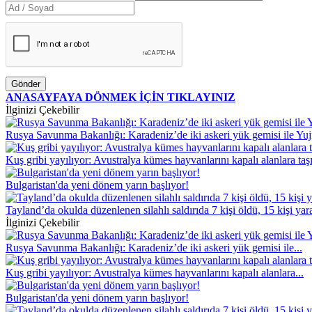
Gönder
ANASAYFAYA DÖNMEK İÇİN TIKLAYINIZ
İlginizi Çekebilir
Rusya Savunma Bakanlığı: Karadeniz’de iki askeri yük gemisi ile Yuj
Kuş gribi yayılıyor: Avustralya kümes hayvanlarını kapalı alanlara taş
Bulgaristan'da yeni dönem yarın başlıyor!
Tayland’da okulda düzenlenen silahlı saldırıda 7 kişi öldü, 15 kişi yar
İlginizi Çekebilir
Rusya Savunma Bakanlığı: Karadeniz’de iki askeri yük gemisi ile...
Kuş gribi yayılıyor: Avustralya kümes hayvanlarını kapalı alanlara...
Bulgaristan'da yeni dönem yarın başlıyor!