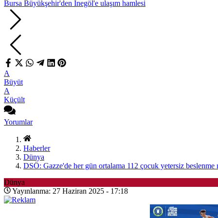
Bursa Büyükşehir'den İnegöl'e ulaşım hamlesi
A
Büyüt
A
Küçült
Yorumlar
Haberler
Dünya
DSÖ: Gazze'de her gün ortalama 112 çocuk yetersiz beslenme n
Dünya
Yayınlanma: 27 Haziran 2025 - 17:18