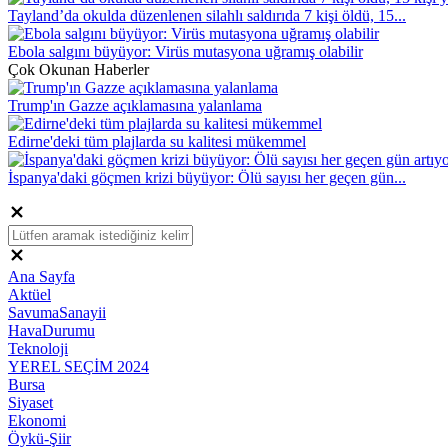
Tayland’da okulda düzenlenen silahlı saldırıda 7 kişi öldü, 15...
Ebola salgını büyüyor: Virüs mutasyona uğramış olabilir
Çok Okunan Haberler
Trump'ın Gazze açıklamasına yalanlama
Edirne'deki tüm plajlarda su kalitesi mükemmel
İspanya'daki göçmen krizi büyüyor: Ölü sayısı her geçen gün...
Ana Sayfa
Aktüel
SavumaSanayii
HavaDurumu
Teknoloji
YEREL SEÇİM 2024
Bursa
Siyaset
Ekonomi
Öykü-Şiir