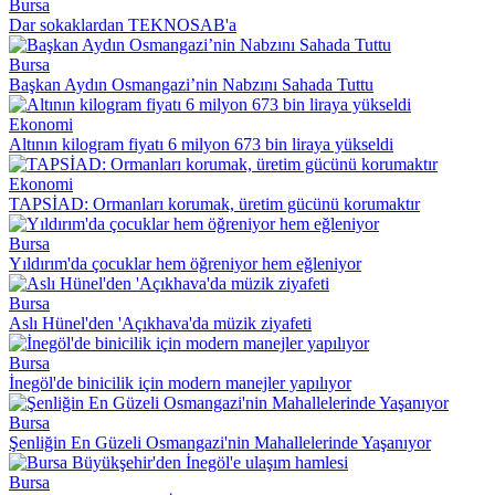
Bursa
Dar sokaklardan TEKNOSAB'a
Bursa
Başkan Aydın Osmangazi’nin Nabzını Sahada Tuttu
Ekonomi
Altının kilogram fiyatı 6 milyon 673 bin liraya yükseldi
Ekonomi
TAPSİAD: Ormanları korumak, üretim gücünü korumaktır
Bursa
Yıldırım'da çocuklar hem öğreniyor hem eğleniyor
Bursa
Aslı Hünel'den 'Açıkhava'da müzik ziyafeti
Bursa
İnegöl'de binicilik için modern manejler yapılıyor
Bursa
Şenliğin En Güzeli Osmangazi'nin Mahallelerinde Yaşanıyor
Bursa