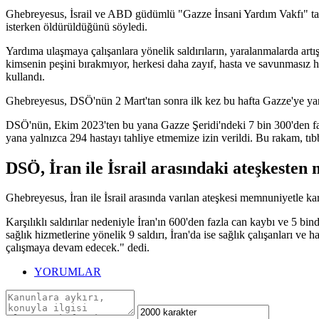
Ghebreyesus, İsrail ve ABD güdümlü "Gazze İnsani Yardım Vakfı" tara
isterken öldürüldüğünü söyledi.
Yardıma ulaşmaya çalışanlara yönelik saldırıların, yaralanmalarda artı
kimsenin peşini bırakmıyor, herkesi daha zayıf, hasta ve savunmasız ha
kullandı.
Ghebreyesus, DSÖ'nün 2 Mart'tan sonra ilk kez bu hafta Gazze'ye yard
DSÖ'nün, Ekim 2023'ten bu yana Gazze Şeridi'ndeki 7 bin 300'den fazl
yana yalnızca 294 hastayı tahliye etmemize izin verildi. Bu rakam, tıb
DSÖ, İran ile İsrail arasındaki ateşkeste
Ghebreyesus, İran ile İsrail arasında varılan ateşkesi memnuniyetle ka
Karşılıklı saldırılar nedeniyle İran'ın 600'den fazla can kaybı ve 5 bin
sağlık hizmetlerine yönelik 9 saldırı, İran'da ise sağlık çalışanları ve 
çalışmaya devam edecek." dedi.
YORUMLAR