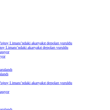
nıy Limanı’ndaki akaryakıt depoları vuruldu
ıyor
alandı