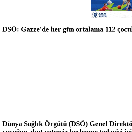
DSÖ: Gazze'de her gün ortalama 112 çocuk 
Dünya Sağlık Örgütü (DSÖ) Genel Direktö
çocuğun akut yetersiz beslenme tedavisi içi