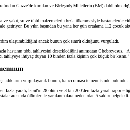
fından Gazze'de kurulan ve Birleşmiş Milletlerin (BM) dahil olmadığı
şa ve yakıt, su ve tıbbi malzemelerin hızla tükenmesiyle hastanelerde ci
le getiriyor. Bu yılın başından bu yana her gün ortalama 112 çocuk akut 
ım ulaştırabildiğini ancak bunun çok sınırlı olduğunu vurguladı.
a hastanın tıbbi tahliyesini desteklediğini anımsatan Ghebreyesus, "An
bi tahliyeye ihtiyaç duyan 10 binden fazla kişinin çok küçük bir kısmı."
n memnun
rşıladıklarını vurgulayarak bunun, kalıcı olması temennisinde bulundu.
den fazla yaralı; İsrail'in 28 ölüm ve 3 bin 200'den fazla yaralı rapor e
hastalar arasında ölümler ile yaralanmalara neden olan 5 saldırı belgeledi.