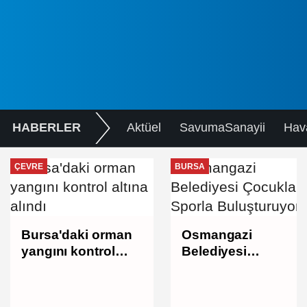
HABERLER
Aktüel
SavumaSanayii
Hav
ÇEVRE
BURSA
Bursa'daki orman
Osmangazi
yangını kontrol
Belediyesi
altına alındı
Çocukları Sporla
Buluşturuyor