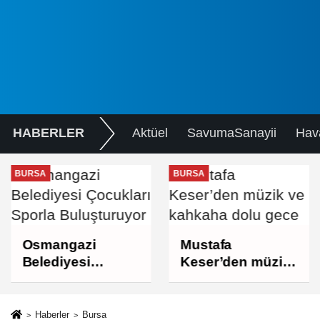
HABERLER
Aktüel
SavumaSanayii
Hav
BURSA
BURSA
Osmangazi
Mustafa
Belediyesi
Keser’den müzik
Çocukları Sporla
ve kahkaha dolu
Buluşturuyor
gece
Haberler
Bursa