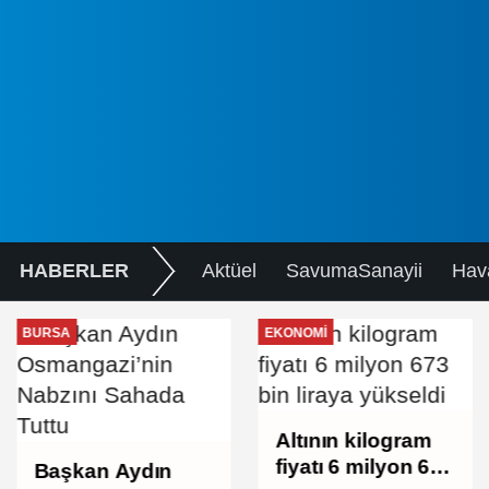
HABERLER
Aktüel
SavumaSanayii
Hav
BURSA
EKONOMI
Altının kilogram
fiyatı 6 milyon 673
Başkan Aydın