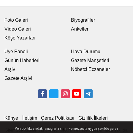
Foto Galeri
Biyografiler
Video Galeri
Anketler
Köşe Yazarları
Üye Paneli
Hava Durumu
Günün Haberleri
Gazete Manşetleri
Arşiv
Nöbetci Eczaneler
Gazete Arşivi
Künye
İletişim
Çerez Politikası
Gizlilik İlkeleri
Veri politikasındaki amaçlarla sınırlı ve mevzuata uygun şekilde çerez
Sitemizde bulunan yazı, video, fotoğraf ve haberlerin her hakkı saklıdır.