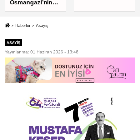
bin liraya
Osmangazi’nin
yükseldi
Nabzını Sahada
Tuttu
Haberler
Asayiş
ASAYIŞ
Yayınlanma: 01 Haziran 2026 - 13:48