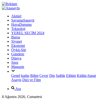
Aktüel
SavumaSanayii
HavaDurumu
Teknoloji
YEREL SEÇİM 2024
Bursa
Siyaset
Ekonomi
Öykü-Şiir
Gündem
Dünya
Spor
Magazin
Genel
kadın
Bilim
Çevre
Din
Sağlık
Eğitim
Kültür-Sanat
Asayiş
Dizi ve Film
Ara
8 Ağustos 2026, Cumartesi