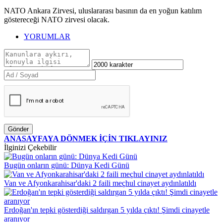
NATO Ankara Zirvesi, uluslararası basının da en yoğun katılım
göstereceği NATO zirvesi olacak.
YORUMLAR
Gönder
ANASAYFAYA DÖNMEK İÇİN TIKLAYINIZ
İlginizi Çekebilir
Bugün onların günü: Dünya Kedi Günü
Van ve Afyonkarahisar'daki 2 faili meçhul cinayet aydınlatıldı
Erdoğan'ın tepki gösterdiği saldırgan 5 yılda çıktı! Şimdi cinayetle
aranıyor