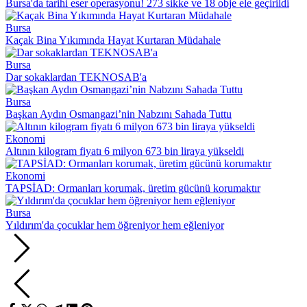
Bursa'da tarihi eser operasyonu! 273 sikke ve 18 obje ele geçirildi
Bursa
Kaçak Bina Yıkımında Hayat Kurtaran Müdahale
Bursa
Dar sokaklardan TEKNOSAB'a
Bursa
Başkan Aydın Osmangazi’nin Nabzını Sahada Tuttu
Ekonomi
Altının kilogram fiyatı 6 milyon 673 bin liraya yükseldi
Ekonomi
TAPSİAD: Ormanları korumak, üretim gücünü korumaktır
Bursa
Yıldırım'da çocuklar hem öğreniyor hem eğleniyor