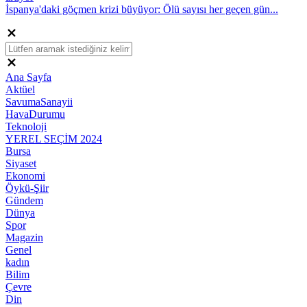
İspanya'daki göçmen krizi büyüyor: Ölü sayısı her geçen gün...
Ana Sayfa
Aktüel
SavumaSanayii
HavaDurumu
Teknoloji
YEREL SEÇİM 2024
Bursa
Siyaset
Ekonomi
Öykü-Şiir
Gündem
Dünya
Spor
Magazin
Genel
kadın
Bilim
Çevre
Din