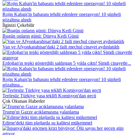
Rojin Kabaiş'in babasını tehdit edenlere operasyon! 10 şüpheli
gözaltına alındı
İlginizi Çekebilir
Bugün onların günü: Dünya Kedi Günü
Van ve Afyonkarahisar'daki 2 faili meçhul cinayet aydınlatıldı
Erdoğan'ın tepki gösterdiği saldırgan 5 yılda çıktı! Şimdi cinayetle...
Rojin Kabaiş'in babasını tehdit edenlere operasyon! 10 şüpheli
gözaltına...
Terörsüz Türkiye yasa teklifi Komisyon'dan geçti
Çok Okunan Haberler
Trump'ın Gazze açıklamasına yalanlama
Edirne'deki tüm plajlarda su kalitesi mükemmel