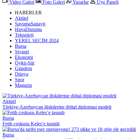
Video Galeri
Foto Galeri
Yazarlar
Üye Paneli
HABERLER
Aktüel
SavumaSanayii
HavaDurumu
Teknoloji
YEREL SEÇİM 2024
Bursa
Siyaset
Ekonomi
Öykü-Şiir
Gündem
Dünya
Spor
Magazin
Aktüel
Türkiye-Azerbaycan ilişkilerine dijital diplomasi modeli
Bursa
Fetih coşkusu Keles’e taşındı
Bursa