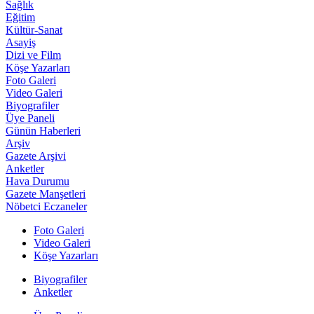
Sağlık
Eğitim
Kültür-Sanat
Asayiş
Dizi ve Film
Köşe Yazarları
Foto Galeri
Video Galeri
Biyografiler
Üye Paneli
Günün Haberleri
Arşiv
Gazete Arşivi
Anketler
Hava Durumu
Gazete Manşetleri
Nöbetci Eczaneler
Foto Galeri
Video Galeri
Köşe Yazarları
Biyografiler
Anketler