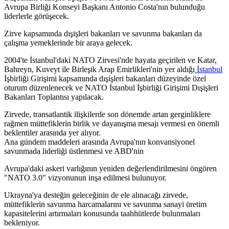
Avrupa Birliği Konseyi Başkanı Antonio Costa'nın bulunduğu
liderlerle görüşecek.
Zirve kapsamında dışişleri bakanları ve savunma bakanları da
çalışma yemeklerinde bir araya gelecek.
2004'te İstanbul'daki NATO Zirvesi'nde hayata geçirilen ve Katar,
Bahreyn, Kuveyt ile Birleşik Arap Emirlikleri'nin yer aldığı
İstanbul
İşbirliği Girişimi kapsamında dışişleri bakanları düzeyinde özel
oturum düzenlenecek ve NATO İstanbul İşbirliği Girişimi Dışişleri
Bakanları Toplantısı yapılacak.
Zirvede, transatlantik ilişkilerde son dönemde artan gerginliklere
rağmen müttefiklerin birlik ve dayanışma mesajı vermesi en önemli
beklentiler arasında yer alıyor.
Ana gündem maddeleri arasında Avrupa'nın konvansiyonel
savunmada liderliği üstlenmesi ve ABD'nin
Avrupa'daki askeri varlığının yeniden değerlendirilmesini öngören
"NATO 3.0" vizyonunun inşa edilmesi bulunuyor.
Ukrayna'ya desteğin geleceğinin de ele alınacağı zirvede,
müttefiklerin savunma harcamalarını ve savunma sanayi üretim
kapasitelerini artırmaları konusunda taahhütlerde bulunmaları
bekleniyor.