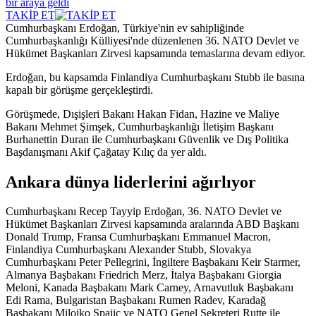
TAKİP ET
Cumhurbaşkanı Erdoğan, Türkiye'nin ev sahipliğinde
Cumhurbaşkanlığı Külliyesi'nde düzenlenen 36. NATO Devlet ve
Hükümet Başkanları Zirvesi kapsamında temaslarına devam ediyor.
Erdoğan, bu kapsamda Finlandiya Cumhurbaşkanı Stubb ile basına
kapalı bir görüşme gerçekleştirdi.
Görüşmede, Dışişleri Bakanı Hakan Fidan, Hazine ve Maliye
Bakanı Mehmet Şimşek, Cumhurbaşkanlığı İletişim Başkanı
Burhanettin Duran ile Cumhurbaşkanı Güvenlik ve Dış Politika
Başdanışmanı Akif Çağatay Kılıç da yer aldı.
Ankara dünya liderlerini ağırlıyor
Cumhurbaşkanı Recep Tayyip Erdoğan, 36.⁠ ⁠NATO Devlet ve
Hükümet Başkanları Zirvesi kapsamında aralarında ABD Başkanı
Donald Trump, Fransa Cumhurbaşkanı Emmanuel Macron,
Finlandiya Cumhurbaşkanı Alexander Stubb, Slovakya
Cumhurbaşkanı Peter Pellegrini, İngiltere Başbakanı Keir Starmer,
Almanya Başbakanı Friedrich Merz, İtalya Başbakanı Giorgia
Meloni, Kanada Başbakanı Mark Carney, Arnavutluk Başbakanı
Edi Rama, Bulgaristan Başbakanı Rumen Radev, Karadağ
Başbakanı Milojko Spajic ve NATO Genel Sekreteri Rutte ile