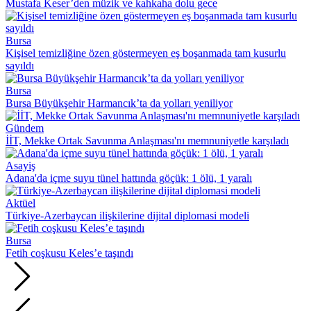
Mustafa Keser’den müzik ve kahkaha dolu gece
Bursa
Kişisel temizliğine özen göstermeyen eş boşanmada tam kusurlu
sayıldı
Bursa
Bursa Büyükşehir Harmancık’ta da yolları yeniliyor
Gündem
İİT, Mekke Ortak Savunma Anlaşması'nı memnuniyetle karşıladı
Asayiş
Adana'da içme suyu tünel hattında göçük: 1 ölü, 1 yaralı
Aktüel
Türkiye-Azerbaycan ilişkilerine dijital diplomasi modeli
Bursa
Fetih coşkusu Keles’e taşındı