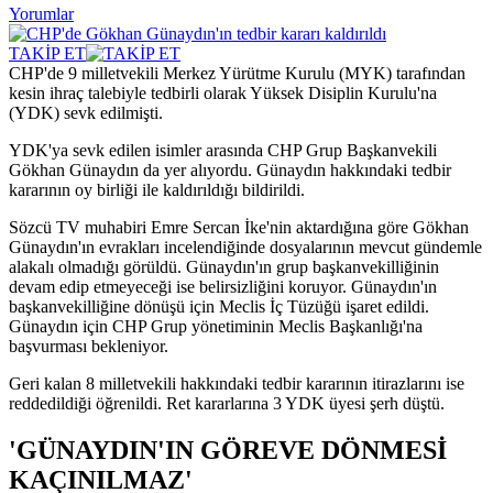
Yorumlar
TAKİP ET
CHP'de 9 milletvekili Merkez Yürütme Kurulu (MYK) tarafından
kesin ihraç talebiyle tedbirli olarak Yüksek Disiplin Kurulu'na
(YDK) sevk edilmişti.
YDK'ya sevk edilen isimler arasında CHP Grup Başkanvekili
Gökhan Günaydın da yer alıyordu. Günaydın hakkındaki tedbir
kararının oy birliği ile kaldırıldığı bildirildi.
Sözcü TV muhabiri Emre Sercan İke'nin aktardığına göre Gökhan
Günaydın'ın evrakları incelendiğinde dosyalarının mevcut gündemle
alakalı olmadığı görüldü. Günaydın'ın grup başkanvekilliğinin
devam edip etmeyeceği ise belirsizliğini koruyor. Günaydın'ın
başkanvekilliğine dönüşü için Meclis İç Tüzüğü işaret edildi.
Günaydın için CHP Grup yönetiminin Meclis Başkanlığı'na
başvurması bekleniyor.
Geri kalan 8 milletvekili hakkındaki tedbir kararının itirazlarını ise
reddedildiği öğrenildi. Ret kararlarına 3 YDK üyesi şerh düştü.
'GÜNAYDIN'IN GÖREVE DÖNMESİ
KAÇINILMAZ'