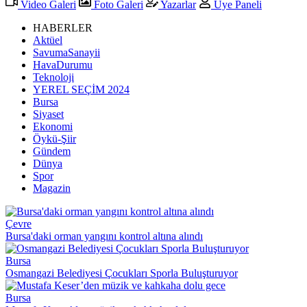
Video Galeri
Foto Galeri
Yazarlar
Üye Paneli
HABERLER
Aktüel
SavumaSanayii
HavaDurumu
Teknoloji
YEREL SEÇİM 2024
Bursa
Siyaset
Ekonomi
Öykü-Şiir
Gündem
Dünya
Spor
Magazin
Çevre
Bursa'daki orman yangını kontrol altına alındı
Bursa
Osmangazi Belediyesi Çocukları Sporla Buluşturuyor
Bursa