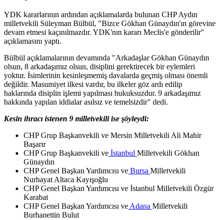
YDK kararlarının ardından açıklamalarda bulunan CHP Aydın
milletvekili Süleyman Bülbül, "Bizce Gökhan Günaydın'ın görevine
devam etmesi kaçınılmazdır. YDK'nın kararı Meclis'e gönderilir"
açıklamasını yaptı.
Bülbül açıklamalarının devamında "Arkadaşlar Gökhan Günaydın
olsun, 8 arkadaşımız olsun, disiplini gerektirecek bir eylemleri
yoktur. İsimlerinin kesinleşmemiş davalarda geçmiş olması önemli
değildir. Masumiyet ilkesi vardır, bu ilkeler göz ardı edilip
haklarında disiplin işlemi yapılması hukuksuzdur. 9 arkadaşımız
hakkında yapılan iddialar asılsız ve temelsizdir" dedi.
Kesin ihracı istenen 9 milletvekili ise şöyleydi:
CHP Grup Başkanvekili ve Mersin Milletvekili Ali Mahir
Başarır
CHP Grup Başkanvekili ve
İstanbul
Milletvekili Gökhan
Günaydın
CHP Genel Başkan Yardımcısı ve
Bursa
Milletvekili
Nurhayat Altaca Kayışoğlu
CHP Genel Başkan Yardımcısı ve İstanbul Milletvekili Özgür
Karabat
CHP Genel Başkan Yardımcısı ve
Adana
Milletvekili
Burhanettin Bulut