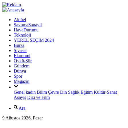
Aktüel
SavumaSanayii
HavaDurumu
Teknoloji
YEREL SEÇİM 2024
Bursa
Siyaset
Ekonomi
Öykü-Şiir
Gündem
Dünya
Spor
Magazin
Genel
kadın
Bilim
Çevre
Din
Sağlık
Eğitim
Kültür-Sanat
Asayiş
Dizi ve Film
Ara
9 Ağustos 2026, Pazar