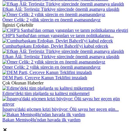
Efkan Âlâ: Terörsüz Türkiye sürecinde önemli aşamaya ulaşıldı
Ömer Çelik: 2 yıllık sürecin en önemli aşamasındayız
İlginizi Çekebilir
CHP'li Sarıbal'dan orman yangınları ve tarım politikalarına...
Cumhurbaşkanı Erdoğan, Devlet Bahçeli'yi kabul edecek
Efkan Âlâ: Terörsüz Türkiye sürecinde önemli aşamaya ulaşıldı
Ömer Çelik: 2 yıllık sürecin en önemli aşamasındayız
DEM Parti, Çerçeve Kanun Teklifini imzaladı
Çok Okunan Haberler
Edirne'deki tüm plajlarda su kalitesi mükemmel
İspanya'daki göçmen krizi büyüyor: Ölü sayısı her geçen gün...
Bakan Memişoğlu'ndan havada ilk yardım