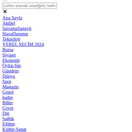
Ana Sayfa
Aktüel
SavumaSanayii
HavaDurumu
Teknoloji
YEREL SEÇİM 2024
Bursa
Siyaset
Ekonomi
Öykü-Şiir
Gündem
Dünya
Spor
Magazin
Genel
kadın
Bilim
Çevre
Din
Sağlık
Eğitim
Kültür-Sanat