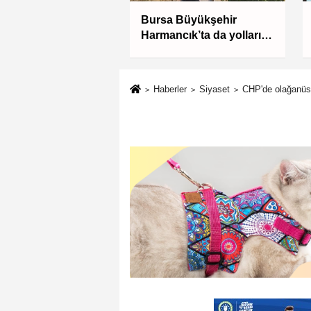
Bursa Büyükşehir
l temizliğine özen
Harmancık’ta da yolları
rmeyen eş
yeniliyor
mada tam kusurlu
ı
Haberler
Siyaset
CHP'de olağanüstü