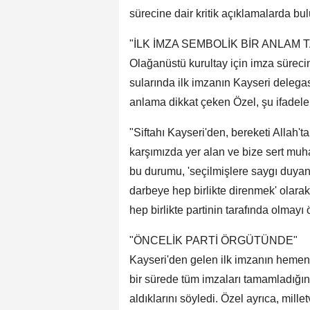
sürecine dair kritik açıklamalarda bu
"İLK İMZA SEMBOLİK BİR ANLAM 
Olağanüstü kurultay için imza sürec
sularında ilk imzanın Kayseri delegas
anlama dikkat çeken Özel, şu ifadeler
"Siftahı Kayseri'den, bereketi Allah't
karşımızda yer alan ve bize sert mu
bu durumu, 'seçilmişlere saygı duyan
darbeye hep birlikte direnmek' olarak n
hep birlikte partinin tarafında olmayı
"ÖNCELİK PARTİ ÖRGÜTÜNDE"
Kayseri'den gelen ilk imzanın hemen
bir sürede tüm imzaları tamamladığın
aldıklarını söyledi. Özel ayrıca, mill