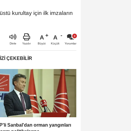
tü kurultay için ilk imzaların
A
A
Büyüt
Küçült
Dinle
Yazdır
Yorumlar
IZI ÇEKEBILIR
'li Sarıbal'dan orman yangınları