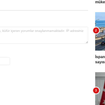
müke
İspan
sayıs