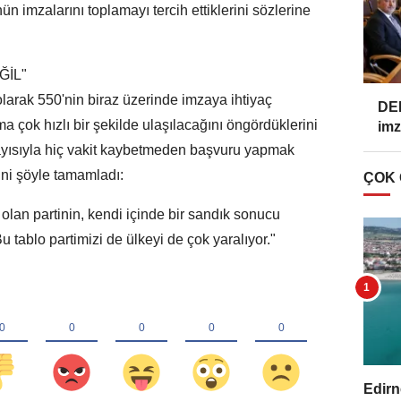
nün imzalarını toplamayı tercih ettiklerini sözlerine
ĞİL"
olarak 550'nin biraz üzerinde imzaya ihtiyaç
DEM
a çok hızlı bir şekilde ulaşılacağını öngördüklerini
imz
sayısıyla hiç vakit kaybetmeden başvuru yapmak
rini şöyle tamamladı:
ÇOK
olan partinin, kendi içinde bir sandık sonucu
 tablo partimizi de ülkeyi de çok yaralıyor."
Edirn