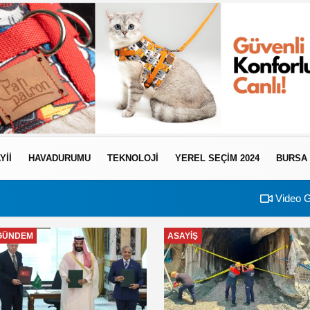
YII
HAVADURUMU
TEKNOLOJI
YEREL SEÇİM 2024
BURSA
Video G
GÜNDEM
ASAYIŞ