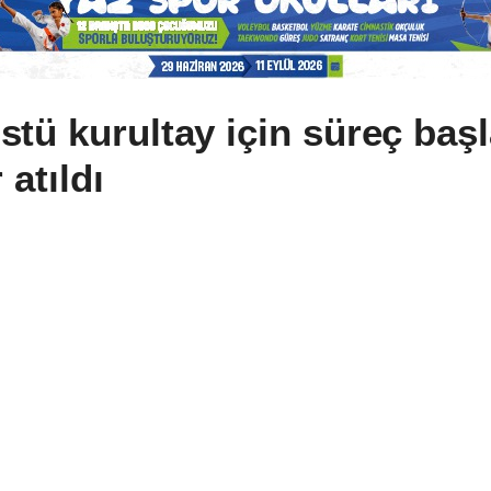
tü kurultay için süreç baş
 atıldı