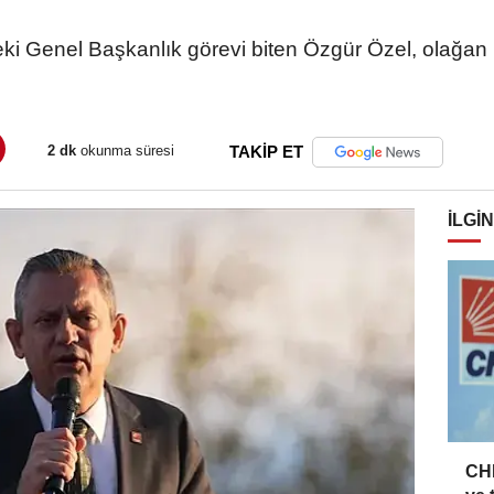
ki Genel Başkanlık görevi biten Özgür Özel, olağan üs
2 dk
okunma süresi
TAKİP ET
İLGIN
CHP