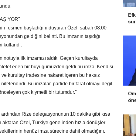
lundu.
Efk
TAŞIYOR"
sür
inin resmen başladığını duyuran Özel, sabah 08.00
yonundan geldiğini belirtti. Bu imzanın taşıdığı
i kullandı:
an notuyla ilk imzamızı aldık. Geçen kurultayda
halefet eden bir büyüğümüzden geldi bu imza. Kendisi
 ve kurultay iradesine hakaret içeren bu haksız
itelendirdi. Bu imzalar, partide bir taraf olmayı değil,
 önceleyen çok kıymetli bir tutumdur."
Öme
öne
 ardından Rize delegasyonunun 10 dakika gibi kısa
ı aktaran Özel, Türkiye genelinden hızla dönüşler
etvekillerinin henüz imza sürecine dahil olmadığını,