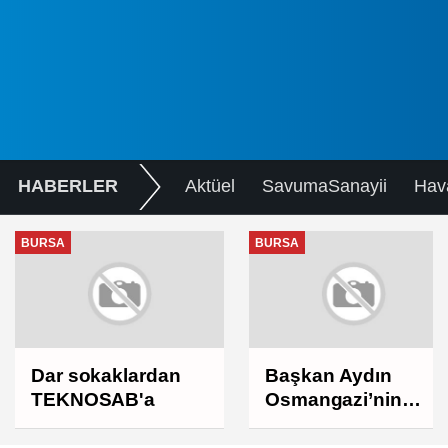
HABERLER
Aktüel
SavumaSanayii
Hav
BURSA
BURSA
Dar sokaklardan
Başkan Aydın
TEKNOSAB'a
Osmangazi’nin
Nabzını Sahada
Tuttu