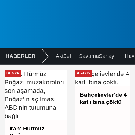
HABERLER
Aktüel
SavumaSanayii
Hav
DÜNYA
ASAYIŞ
Bahçelievler'de 4
katlı bina çöktü
İran: Hürmüz