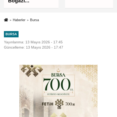
Boğazı
müzakereleri son
aşamada, Boğaz'ın
açılması ABD'nin
Haberler
Bursa
tutumuna bağlı
BURSA
Yayınlanma: 13 Mayıs 2026 - 17:45
Güncelleme: 13 Mayıs 2026 - 17:47