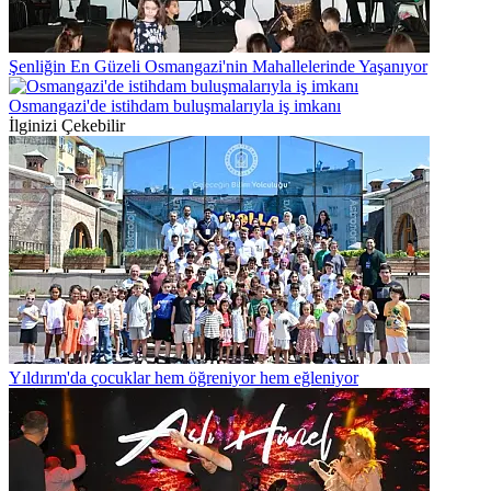
Şenliğin En Güzeli Osmangazi'nin Mahallelerinde Yaşanıyor
Osmangazi'de istihdam buluşmalarıyla iş imkanı
İlginizi Çekebilir
Yıldırım'da çocuklar hem öğreniyor hem eğleniyor