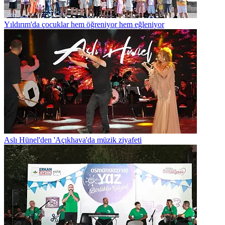
Yıldırım'da çocuklar hem öğreniyor hem eğleniyor
Aslı Hünel'den 'Açıkhava'da müzik ziyafeti