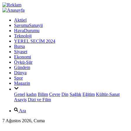
Aktüel
SavumaSanayii
HavaDurumu
Teknoloji
YEREL SEÇİM 2024
Bursa
Siyaset
Ekonomi
Öykü-Şiir
Gündem
Dünya
Spor
Magazin
Genel
kadın
Bilim
Çevre
Din
Sağlık
Eğitim
Kültür-Sanat
Asayiş
Dizi ve Film
Ara
7 Ağustos 2026, Cuma