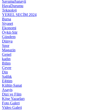
SavumaSanayii
HavaDurumu
Teknoloji
YEREL SEÇİM 2024
Bursa
Siyaset
Ekonomi
Öykü-Şiir
Gündem
Dünya
Spor
Magazin
Genel
kadın
Bilim
Çevre
Din
Sağlık
Eğitim
Kültür-Sanat
Asayiş
Dizi ve Film
Köşe Yazarları
Foto Galeri
Video Galeri