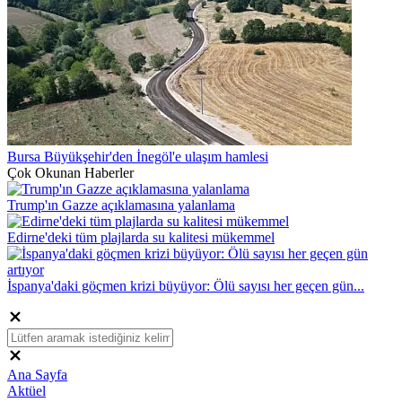
Bursa Büyükşehir'den İnegöl'e ulaşım hamlesi
Çok Okunan Haberler
Trump'ın Gazze açıklamasına yalanlama
Edirne'deki tüm plajlarda su kalitesi mükemmel
İspanya'daki göçmen krizi büyüyor: Ölü sayısı her geçen gün...
Ana Sayfa
Aktüel