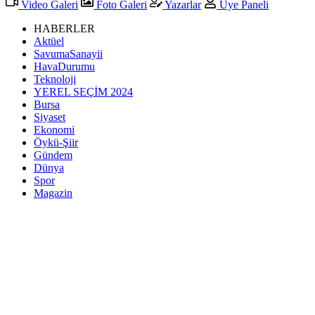
Video Galeri
Foto Galeri
Yazarlar
Üye Paneli
HABERLER
Aktüel
SavumaSanayii
HavaDurumu
Teknoloji
YEREL SEÇİM 2024
Bursa
Siyaset
Ekonomi
Öykü-Şiir
Gündem
Dünya
Spor
Magazin