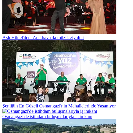
Aslı Hünel'den 'Açıkhava'da müzik ziyafeti
Şenliğin En Güzeli Osmangazi'nin Mahallelerinde Yaşanıyor
Osmangazi'de istihdam buluşmalarıyla iş imkanı