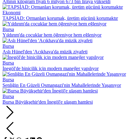
Altının kilogram fiyatı 6 milyon 673 bin liraya yükseldi
Ekonomi
TAPSİAD: Ormanları korumak, üretim gücünü korumaktır
Bursa
Yıldırım'da çocuklar hem öğreniyor hem eğleniyor
Bursa
Aslı Hünel'den 'Açıkhava'da müzik ziyafeti
Bursa
İnegöl'de binicilik için modern manejler yapılıyor
Bursa
Şenliğin En Güzeli Osmangazi'nin Mahallelerinde Yaşanıyor
Bursa
Bursa Büyükşehir'den İnegöl'e ulaşım hamlesi