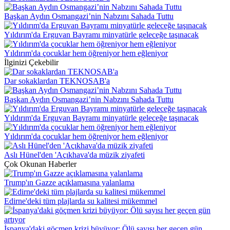
Başkan Aydın Osmangazi’nin Nabzını Sahada Tuttu
Yıldırım'da Erguvan Bayramı minyatürle geleceğe taşınacak
Yıldırım'da çocuklar hem öğreniyor hem eğleniyor
İlginizi Çekebilir
Dar sokaklardan TEKNOSAB'a
Başkan Aydın Osmangazi’nin Nabzını Sahada Tuttu
Yıldırım'da Erguvan Bayramı minyatürle geleceğe taşınacak
Yıldırım'da çocuklar hem öğreniyor hem eğleniyor
Aslı Hünel'den 'Açıkhava'da müzik ziyafeti
Çok Okunan Haberler
Trump'ın Gazze açıklamasına yalanlama
Edirne'deki tüm plajlarda su kalitesi mükemmel
İspanya'daki göçmen krizi büyüyor: Ölü sayısı her geçen gün...