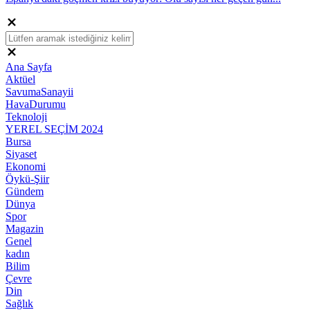
Ana Sayfa
Aktüel
SavumaSanayii
HavaDurumu
Teknoloji
YEREL SEÇİM 2024
Bursa
Siyaset
Ekonomi
Öykü-Şiir
Gündem
Dünya
Spor
Magazin
Genel
kadın
Bilim
Çevre
Din
Sağlık