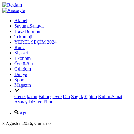
Aktüel
SavumaSanayii
HavaDurumu
Teknoloji
YEREL SEÇİM 2024
Bursa
Siyaset
Ekonomi
Öykü-Şiir
Gündem
Dünya
Spor
Magazin
Genel
kadın
Bilim
Çevre
Din
Sağlık
Eğitim
Kültür-Sanat
Asayiş
Dizi ve Film
Ara
8 Ağustos 2026, Cumartesi