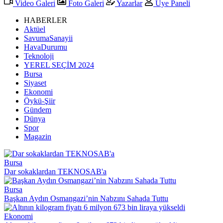
Video Galeri
Foto Galeri
Yazarlar
Üye Paneli
HABERLER
Aktüel
SavumaSanayii
HavaDurumu
Teknoloji
YEREL SEÇİM 2024
Bursa
Siyaset
Ekonomi
Öykü-Şiir
Gündem
Dünya
Spor
Magazin
Bursa
Dar sokaklardan TEKNOSAB'a
Bursa
Başkan Aydın Osmangazi’nin Nabzını Sahada Tuttu
Ekonomi