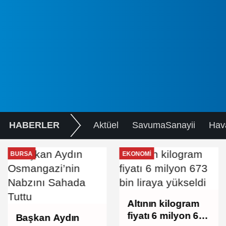
HABERLER
Aktüel
SavumaSanayii
Hav
BURSA
EKONOMI
Altının kilogram
fiyatı 6 milyon 673
Başkan Aydın