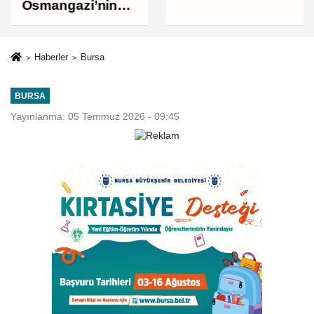
bin liraya
Osmangazi’nin
yükseldi
Nabzını Sahada
Tuttu
Haberler
Bursa
BURSA
Yayınlanma: 05 Temmuz 2026 - 09:45