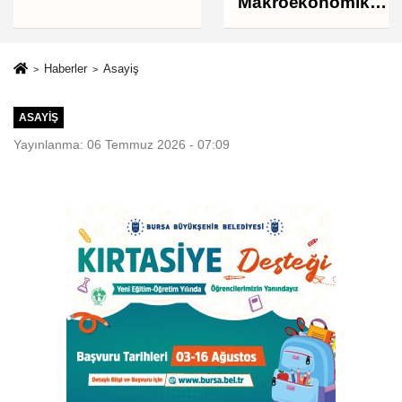
Makroekonomik
istikrarı
güçlendiren
politikalarımızı
Haberler
Asayiş
uygulamaya
devam edeceğiz
ASAYIŞ
Yayınlanma: 06 Temmuz 2026 - 07:09