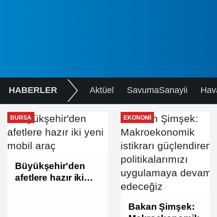
HABERLER
Aktüel
SavumaSanayii
Hav
BURSA
EKONOMI
Büyükşehir'den
afetlere hazır iki
yeni mobil araç
Bakan Şimşek: