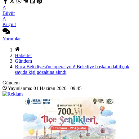
A
Büyüt
A
Küçült
Yorumlar
Haberler
Gündem
Buca Belediyesi'ne operasyon! Belediye başkanı dahil çok
sayıda kişi gözaltına alındı
Gündem
Yayınlanma: 01 Haziran 2026 - 09:45