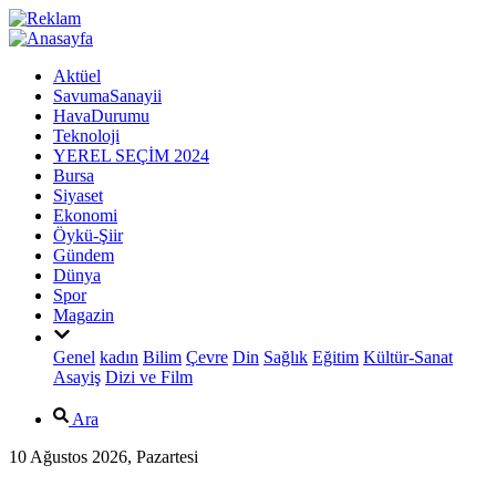
Aktüel
SavumaSanayii
HavaDurumu
Teknoloji
YEREL SEÇİM 2024
Bursa
Siyaset
Ekonomi
Öykü-Şiir
Gündem
Dünya
Spor
Magazin
Genel
kadın
Bilim
Çevre
Din
Sağlık
Eğitim
Kültür-Sanat
Asayiş
Dizi ve Film
Ara
10 Ağustos 2026, Pazartesi