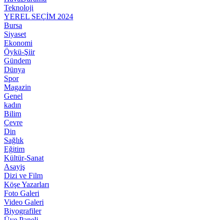
Teknoloji
YEREL SEÇİM 2024
Bursa
Siyaset
Ekonomi
Öykü-Şiir
Gündem
Dünya
Spor
Magazin
Genel
kadın
Bilim
Çevre
Din
Sağlık
Eğitim
Kültür-Sanat
Asayiş
Dizi ve Film
Köşe Yazarları
Foto Galeri
Video Galeri
Biyografiler
Üye Paneli