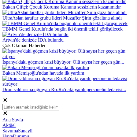
Bakan Çiftçi: Çocuk Koruma Kanunu sessizlerin kazanımıdır
UltraAslan taraftar grubu lideri Muzaffer Şirin gözaltına alındı
TBMM Genel Kurulu'nda bugün iki önemli teklif görüşülecek
Artvin'de denizde İDA bulundu
Çok Okunan Haberler
İspanya'daki göçmen krizi büyüyor: Ölü sayısı her geçen gün...
Bakan Memişoğlu'ndan havada ilk yardım
Dron saldırısına uğrayan Ro-Ro'daki yaralı personelin tedavisi...
Ana Sayfa
Aktüel
SavumaSanayii
HavaDurumu