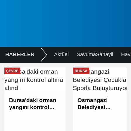
HABERLER
Aktüel
SavumaSanayii
Hav
ÇEVRE
BURSA
Bursa'daki orman
Osmangazi
yangını kontrol
Belediyesi
altına alındı
Çocukları Sporla
Buluşturuyor