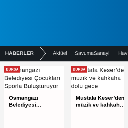
HABERLER
Aktüel
SavumaSanayii
Hav
BURSA
BURSA
Osmangazi
Mustafa Keser’den
Belediyesi
müzik ve kahkaha
Çocukları Sporla
dolu gece
Buluşturuyor