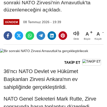
sonraki NATO Zirvesi'nin Arnavutluk'ta
düzenleneceğini açıkladı.
08 Temmuz 2026 - 19:39
GÜNDEM
A
A
Büyüt
Küçült
Dinle
TAKİP ET
36'ncı NATO Devlet ve Hükümet
Başkanları Zirvesi Ankara'nın ev
sahipliğinde gerçekleştirildi.
NATO Genel Sekreteri Mark Rutte, Zirve
sonrasında basın toplantısı düzenledi.