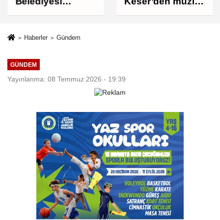
Belediyesi
Keser’den müzik
Çocukları Sporla
ve kahkaha dolu
Buluşturuyor
gece
Haberler
Gündem
GÜNDEM
Yayınlanma: 08 Temmuz 2026 - 19:39