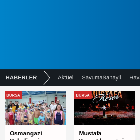
HABERLER
Aktüel
SavumaSanayii
Hav
BURSA
BURSA
Osmangazi
Mustafa