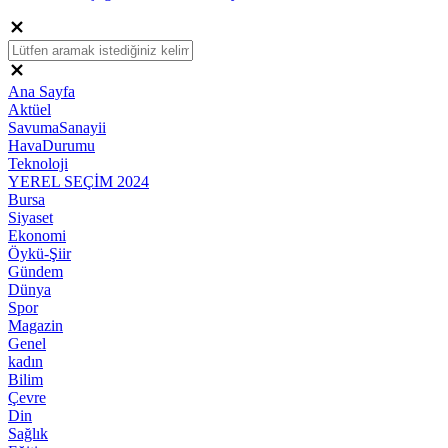
Ana Sayfa
Aktüel
SavumaSanayii
HavaDurumu
Teknoloji
YEREL SEÇİM 2024
Bursa
Siyaset
Ekonomi
Öykü-Şiir
Gündem
Dünya
Spor
Magazin
Genel
kadın
Bilim
Çevre
Din
Sağlık