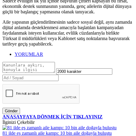
Sadece evliliğin ilk yılı içinde başvuran çiftleri kapsayan bu fırsat,
ekonomik destek sunmasının yanında, genç ailelerin dijital dünyaya
güçlü bir başlangıç yapmasına olanak tanıyacak.
Aile yapısının güçlendirilmesinin sadece sosyal değil, aynı zamanda
dijital anlamda desteklenmesi amacıyla başlatılan kampanyadan
faydalanmak isteyen kullanıcılar, evlilik cüzdanlarıyla birlikte
Türksat il müdürlükleri veya Kablonet satış noktalarına başvurarak
tarifeye geçiş yapabilecek. ​​​​​​​
YORUMLAR
Gönder
ANASAYFAYA DÖNMEK İÇİN TIKLAYINIZ
İlginizi Çekebilir
81 ilde eş zamanlı aile kampı: 10 bin aile doğayla buluştu