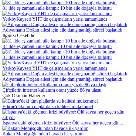
81 ilde eş zamanlı aile kampı: 10 bin aile doğayla buluştu
YerköyKayseri YHT'de çalışmaların yarısı tamamlandı
Adıyamanlı Doğan ailesi için aile danışmanlığı süreci başlatıldı
İlginizi Çekebilir
81 ilde eş zamanlı aile kampı: 10 bin aile doğayla buluştu
81 ilde eş zamanlı aile kampı: 10 bin aile doğayla buluştu
YerköyKayseri YHT'de çalışmaların yarısı tamamlandı
Adıyamanlı Doğan ailesi için aile danışmanlığı süreci başlatıldı
Çiftçilerin internet kullanım oranı yüzde 86'ya ulaştı
Çok Okunan Haberler
Edirne'deki tüm plajlarda su kalitesi mükemmel
İspanya'daki göçmen krizi büyüyor: Ölü sayısı her geçen gün...
Bakan Memişoğlu'ndan havada ilk yardım