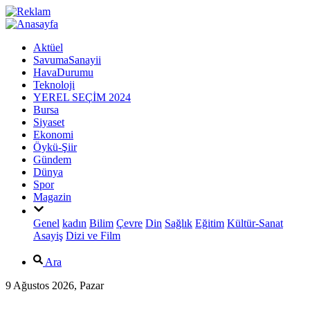
Aktüel
SavumaSanayii
HavaDurumu
Teknoloji
YEREL SEÇİM 2024
Bursa
Siyaset
Ekonomi
Öykü-Şiir
Gündem
Dünya
Spor
Magazin
Genel
kadın
Bilim
Çevre
Din
Sağlık
Eğitim
Kültür-Sanat
Asayiş
Dizi ve Film
Ara
9 Ağustos 2026, Pazar