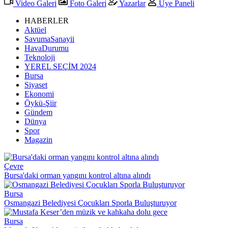
Video Galeri
Foto Galeri
Yazarlar
Üye Paneli
HABERLER
Aktüel
SavumaSanayii
HavaDurumu
Teknoloji
YEREL SEÇİM 2024
Bursa
Siyaset
Ekonomi
Öykü-Şiir
Gündem
Dünya
Spor
Magazin
Çevre
Bursa'daki orman yangını kontrol altına alındı
Bursa
Osmangazi Belediyesi Çocukları Sporla Buluşturuyor
Bursa