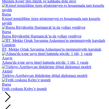
Mustafa Keser’den müzik ve kahkaha dolu gece
Bursa
Kişisel temizliğine özen göstermeyen eş boşanmada tam kusurlu
sayıldı
Bursa
Bursa Büyükşehir Harmancık’ta da yolları yeniliyor
Gündem
İİT, Mekke Ortak Savunma Anlaşması'nı memnuniyetle karşıladı
Asayiş
Adana'da içme suyu tünel hattında göçük: 1 ölü, 1 yaralı
Aktüel
Türkiye-Azerbaycan ilişkilerine dijital diplomasi modeli
Bursa
Fetih coşkusu Keles’e taşındı