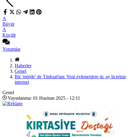
A
Büyüt
A
Küçült
Yorumlar
Haberler
Genel
Bir 'müjde' de Türksat'tan: Yeni evlenenlere üç ay ücretsiz
internet
Genel
Yayınlanma: 01 Haziran 2025 - 12:11