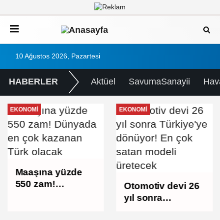
10 Ağustos 2026, Pazartesi
HABERLER
Aktüel
SavumaSanayii
Hav
EKONOMI
EKONOMI
Maaşına yüzde
550 zam!
Otomotiv devi 26
Dünyada en çok
yıl sonra
kazanan Türk
Türkiye'ye
olacak