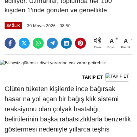
ediliyor. Uzmanlar, toplumda her 100
kişiden 1'inde görülen ve genellikle
30 Mayıs 2026 - 08:50
SAĞLIK
A
A
Büyüt
Küçült
Dinle
TAKİP ET
Glüten tüketen kişilerde ince bağırsak
hasarına yol açan bir bağışıklık sistemi
reaksiyonu olan çölyak hastalığı,
belirtilerinin başka rahatsızlıklarla benzerlik
göstermesi nedeniyle yıllarca teşhis