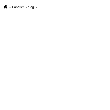
dönüyor! En çok
satan modeli
Haberler
Sağlık
üretecek