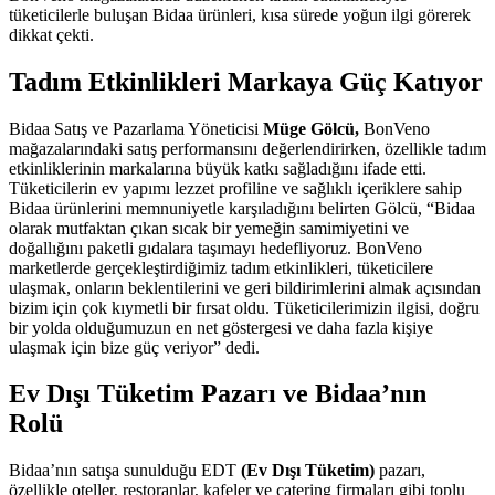
tüketicilerle buluşan Bidaa ürünleri, kısa sürede yoğun ilgi görerek
dikkat çekti.
Tadım Etkinlikleri Markaya Güç Katıyor
Bidaa Satış ve Pazarlama Yöneticisi
Müge Gölcü,
BonVeno
mağazalarındaki satış performansını değerlendirirken, özellikle tadım
etkinliklerinin markalarına büyük katkı sağladığını ifade etti.
Tüketicilerin ev yapımı lezzet profiline ve sağlıklı içeriklere sahip
Bidaa ürünlerini memnuniyetle karşıladığını belirten Gölcü, “Bidaa
olarak mutfaktan çıkan sıcak bir yemeğin samimiyetini ve
doğallığını paketli gıdalara taşımayı hedefliyoruz. BonVeno
marketlerde gerçekleştirdiğimiz tadım etkinlikleri, tüketicilere
ulaşmak, onların beklentilerini ve geri bildirimlerini almak açısından
bizim için çok kıymetli bir fırsat oldu. Tüketicilerimizin ilgisi, doğru
bir yolda olduğumuzun en net göstergesi ve daha fazla kişiye
ulaşmak için bize güç veriyor” dedi.
Ev Dışı Tüketim Pazarı ve Bidaa’nın
Rolü
Bidaa’nın satışa sunulduğu EDT
(Ev Dışı Tüketim)
pazarı,
özellikle oteller, restoranlar, kafeler ve catering firmaları gibi toplu