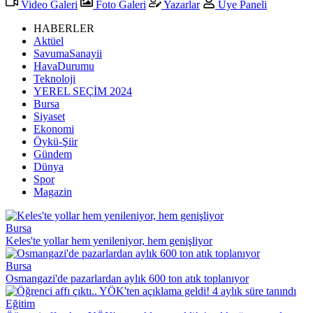
Video Galeri
Foto Galeri
Yazarlar
Üye Paneli
HABERLER
Aktüel
SavumaSanayii
HavaDurumu
Teknoloji
YEREL SEÇİM 2024
Bursa
Siyaset
Ekonomi
Öykü-Şiir
Gündem
Dünya
Spor
Magazin
Bursa
Keles'te yollar hem yenileniyor, hem genişliyor
Bursa
Osmangazi'de pazarlardan aylık 600 ton atık toplanıyor
Eğitim