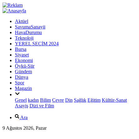
Aktüel
SavumaSanayii
HavaDurumu
Teknoloji
YEREL SEÇİM 2024
Bursa
Siyaset
Ekonomi
Öykü-Şiir
Gündem
Dünya
Spor
Magazin
Genel
kadın
Bilim
Çevre
Din
Sağlık
Eğitim
Kültür-Sanat
Asayiş
Dizi ve Film
Ara
9 Ağustos 2026, Pazar