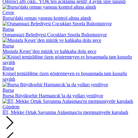
Öğrenci affı çıktı.. YÖK'ten açıklama geldi! 4 aylık süre tanındı
Çevre
Bursa'daki orman yangını kontrol altına alındı
Bursa
Osmangazi Belediyesi Çocukları Sporla Buluşturuyor
Bursa
Mustafa Keser’den müzik ve kahkaha dolu gece
Bursa
Kişisel temizliğine özen göstermeyen eş boşanmada tam kusurlu
sayıldı
Bursa
Bursa Büyükşehir Harmancık’ta da yolları yeniliyor
Gündem
İİT, Mekke Ortak Savunma Anlaşması'nı memnuniyetle karşıladı