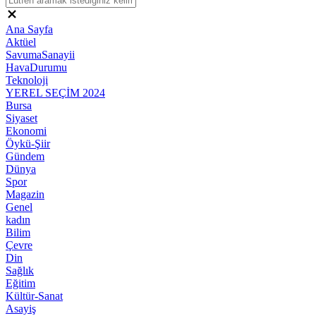
Ana Sayfa
Aktüel
SavumaSanayii
HavaDurumu
Teknoloji
YEREL SEÇİM 2024
Bursa
Siyaset
Ekonomi
Öykü-Şiir
Gündem
Dünya
Spor
Magazin
Genel
kadın
Bilim
Çevre
Din
Sağlık
Eğitim
Kültür-Sanat
Asayiş