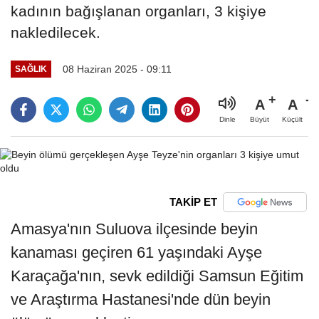
kadının bağışlanan organları, 3 kişiye
nakledilecek.
08 Haziran 2025 - 09:11
SAĞLIK
A
A
Büyüt
Küçült
Dinle
TAKİP ET
Amasya'nın Suluova ilçesinde beyin
kanaması geçiren 61 yaşındaki Ayşe
Karaçağa'nın, sevk edildiği Samsun Eğitim
ve Araştırma Hastanesi'nde dün beyin