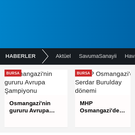
HABERLER
Aktüel
SavumaSanayii
Hav
BURSA
BURSA
Osmangazi'nin
MHP
gururu Avrupa
Osmangazi'de
Şampiyonu
Serdar Burulday
dönemi