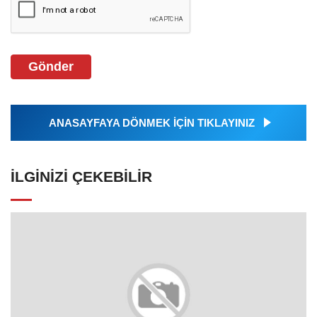
Gönder
ANASAYFAYA DÖNMEK İÇİN TIKLAYINIZ
İLGINIZI ÇEKEBILIR